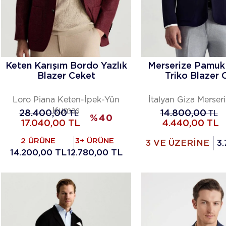
Keten Karışım Bordo Yazlık
Merserize Pamuk 
Blazer Ceket
Triko Blazer 
Loro Piana Keten-İpek-Yün
İtalyan Giza Merse
Kumaş
28.400,00
TL
14.800,00
TL
%
40
17.040,00
TL
4.440,00
TL
2 ÜRÜNE
3+ ÜRÜNE
3 VE ÜZERİNE
3.
14.200,00 TL
12.780,00 TL