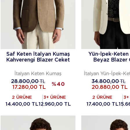
Saf Keten İtalyan Kumaş
Yün-İpek-Keten 
Kahverengi Blazer Ceket
Beyaz Blazer
İtalyan Keten Kumaş
İtalyan Yün-İpek-K
28.800,00
TL
34.800,00
TL
%
40
17.280,00
TL
20.880,00
TL
2 ÜRÜNE
3+ ÜRÜNE
2 ÜRÜNE
3+
14.400,00 TL
12.960,00 TL
17.400,00 TL
15.6