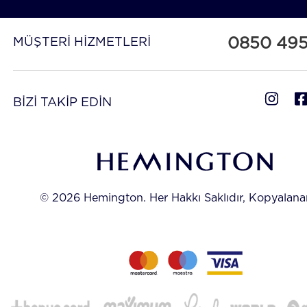
Ayrıca, saf kaşmir ceket seçeneklerimizle lüks ve zaraf
araya getirebilirsiniz. Şıklığınızın zirvesini yaşamak i
Kaşmir Ceket
koleksiyonumuza göz atmayı unutma
0850 49
MÜŞTERİ HİZMETLERİ
Blazer Ceketlerle Her Mevsim Şıkl
Her detayıyla özenle hazırlanmış olan blazer ceket mod
BİZİ TAKİP EDİN
yaz ve kış mevsimlerinde şıklığınızı tamamlar.
Koleksiyonumuzdaki blazer ceket fiyatları kaliteyi 
fiyatlarla birleştirir ve her tarza hitap eden seçenekler
Özellikle doğal ipliklerin üstün özellikleriyle tasarl
ceketlerimiz, uzun yıllar formunu koruyarak gardırob
vazgeçilmezi olur.
Erkek Gömlek
modellerimizle ko
© 2026 Hemington. Her Hakkı Saklıdır, Kopyalan
yaparak hem iş hayatında hem de özel günlerde etkil
görünebilirsiniz.
Erkek Blazer Ceket Koleksiyonumu
Keşfedin!