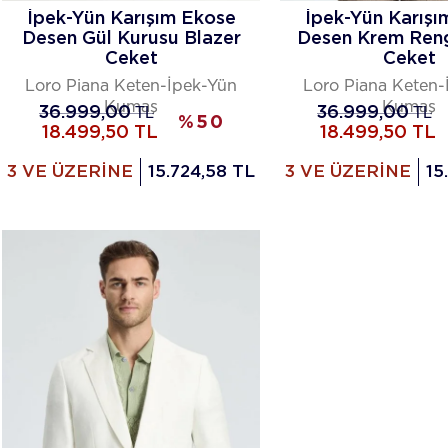
İpek-Yün Karışım Ekose
İpek-Yün Karışı
Desen Gül Kurusu Blazer
Desen Krem Reng
Ceket
Ceket
Loro Piana Keten-İpek-Yün
Loro Piana Keten-
Kumaş
Kumaş
36.999,00
TL
36.999,00
TL
%
50
18.499,50
TL
18.499,50
TL
3 VE ÜZERİNE
15.724,58 TL
3 VE ÜZERİNE
15