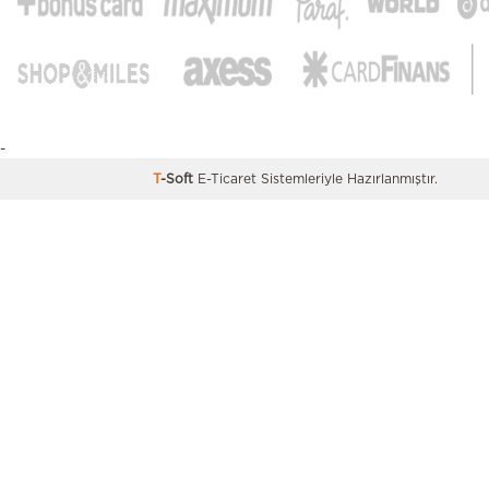
Hemington'ın blazer erkek ceket koleksiyonu, stiline
gösteren erkekler için tasarlandı. Her ortama uyum s
ve kombinlerinize sofistike bir dokunuş katan bu ö
parçalar, zarafet ve konforu bir arada sunar. Siz 
Hemington'ın blazer ceket modelleri ile gardırobu
yenileyebilir ve şıklığınızı zirveye taşıyabilirsiniz
-
T
-Soft
E-Ticaret
Sistemleriyle Hazırlanmıştır.