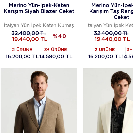
Merino Yün-İpek-Keten
Merino Yün-İpe
Karışım Siyah Blazer Ceket
Karışım Taş Reng
Ceket
İtalyan Yün İpek Keten Kumaş
İtalyan Yün İpek K
32.400,00
TL
32.400,00
TL
%
40
19.440,00
TL
19.440,00
TL
2 ÜRÜNE
3+ ÜRÜNE
2 ÜRÜNE
3+
16.200,00 TL
14.580,00 TL
16.200,00 TL
14.5