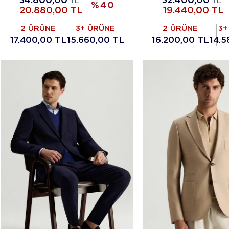
34.800,00
TL
32.400,00
TL
%
40
20.880,00
TL
19.440,00
TL
2 ÜRÜNE
3+ ÜRÜNE
2 ÜRÜNE
3+
17.400,00 TL
15.660,00 TL
16.200,00 TL
14.5