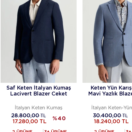
Saf Keten İtalyan Kumaş
Keten Yün Karış
Lacivert Blazer Ceket
Mavi Yazlık Blaz
İtalyan Keten Kumaş
İtalyan Keten-Yü
28.800,00
TL
30.400,00
TL
%
40
17.280,00
TL
18.240,00
TL
2 ÜRÜNE
3+ ÜRÜNE
2 ÜRÜNE
3+