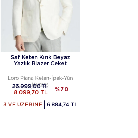
Saf Keten Kırık Beyaz
Yazlık Blazer Ceket
Loro Piana Keten-İpek-Yün
Kumaş
26.999,00
TL
%
70
8.099,70
TL
3 VE ÜZERİNE
6.884,74 TL