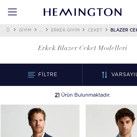
GİYİM
...
ERKEK GIYIM
CEKET
BLAZER CE
Erkek Blazer Ceket Modelleri
FILTRE
VARSAYI
21
Ürün Bulunmaktadır.