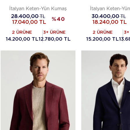
İtalyan Keten-Yün Kumaş
İtalyan Keten-Yü
28.400,00
TL
30.400,00
TL
%
40
17.040,00
TL
18.240,00
TL
2 ÜRÜNE
3+ ÜRÜNE
2 ÜRÜNE
3+
14.200,00 TL
12.780,00 TL
15.200,00 TL
13.6