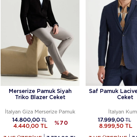
Merserize Pamuk Siyah
Saf Pamuk Lacive
Triko Blazer Ceket
Ceket
İtalyan Giza Merserize Pamuk
İtalyan Kum
14.800,00
TL
17.999,00
TL
%
70
4.440,00
TL
8.999,50
TL