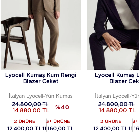
Lyocell Kumaş Kum Rengi
Lyocell Kumaş L
Blazer Ceket
Blazer Cek
İtalyan Lyocell-Yün Kumaş
İtalyan Lyocell-Y
24.800,00
TL
24.800,00
TL
%
40
14.880,00
TL
14.880,00
TL
2 ÜRÜNE
3+ ÜRÜNE
2 ÜRÜNE
3+
12.400,00 TL
11.160,00 TL
12.400,00 TL
11.