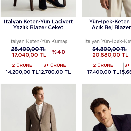
İtalyan Keten-Yün Lacivert
Yün-İpek-Keten 
Yazlık Blazer Ceket
Açık Bej Blaze
İtalyan Keten-Yün Kumaş
İtalyan Yün-İpek-K
28.400,00
TL
34.800,00
TL
%
40
17.040,00
TL
20.880,00
TL
2 ÜRÜNE
3+ ÜRÜNE
2 ÜRÜNE
3+
14.200,00 TL
12.780,00 TL
17.400,00 TL
15.6