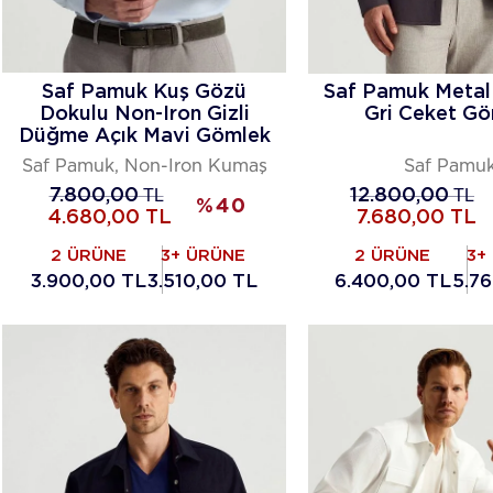
Saf Pamuk Kuş Gözü
Saf Pamuk Metal
Dokulu Non-Iron Gizli
Gri Ceket G
Düğme Açık Mavi Gömlek
Saf Pamuk, Non-Iron Kumaş
Saf Pamu
7.800,00
TL
12.800,00
TL
%
40
4.680,00
TL
7.680,00
TL
2 ÜRÜNE
3+ ÜRÜNE
2 ÜRÜNE
3+
3.900,00 TL
3.510,00 TL
6.400,00 TL
5.7