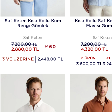
Saf Keten Kısa Kollu Kum
Kısa Kollu Saf K
Rengi Gömlek
Mavisi Göm
Saf Keten
Saf Keten
7.200,00
TL
7.200,00
TL
%
60
2.880,00
TL
4.320,00
TL
2 ÜRÜNE
3+
3 VE ÜZERİNE
2.448,00 TL
3.600,00 TL
3.24