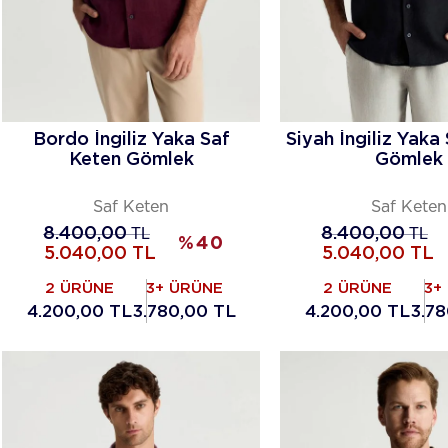
Bordo İngiliz Yaka Saf
Siyah İngiliz Yaka
Keten Gömlek
Gömlek
Saf Keten
Saf Keten
8.400,00
TL
8.400,00
TL
%
40
5.040,00
TL
5.040,00
TL
2 ÜRÜNE
3+ ÜRÜNE
2 ÜRÜNE
3+
4.200,00 TL
3.780,00 TL
4.200,00 TL
3.78