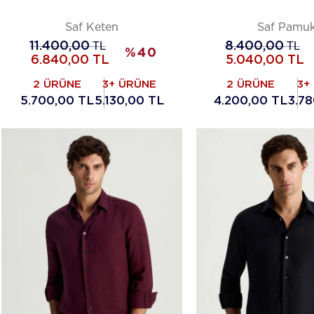
Saf Keten
Saf Pamu
11.400,00
TL
8.400,00
TL
%
40
6.840,00
TL
5.040,00
TL
2 ÜRÜNE
3+ ÜRÜNE
2 ÜRÜNE
3+
5.700,00 TL
5.130,00 TL
4.200,00 TL
3.78