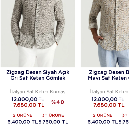
Zigzag Desen Siyah Açık
Zigzag Desen B
Gri Saf Keten Gömlek
Mavi Saf Keten
İtalyan Saf Keten Kumaş
İtalyan Saf Kete
12.800,00
TL
12.800,00
TL
%
40
7.680,00
TL
7.680,00
TL
2 ÜRÜNE
3+ ÜRÜNE
2 ÜRÜNE
3+
6.400,00 TL
5.760,00 TL
6.400,00 TL
5.7