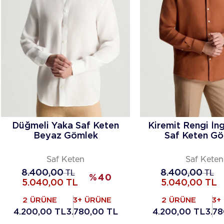
Düğmeli Yaka Saf Keten
Kiremit Rengi İng
Beyaz Gömlek
Saf Keten G
Saf Keten
Saf Keten
8.400,00
TL
8.400,00
TL
%
40
5.040,00
TL
5.040,00
TL
2 ÜRÜNE
3+ ÜRÜNE
2 ÜRÜNE
3+
4.200,00 TL
3.780,00 TL
4.200,00 TL
3.78