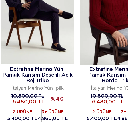
Extrafine Merino Yün-
Extrafine Meri
Pamuk Karışım Desenli Açık
Pamuk Karışım 
Bej Triko
Bordo Tri
İtalyan Merino Yün İplik
İtalyan Merino Yü
10.800,00
TL
10.800,00
TL
%
40
6.480,00
TL
6.480,00
TL
2 ÜRÜNE
3+ ÜRÜNE
2 ÜRÜNE
3+
5.400,00 TL
4.860,00 TL
5.400,00 TL
4.8