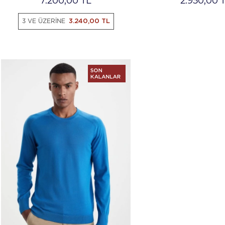
7.200,00
TL
2.950,00
T
3 VE ÜZERİNE
3.240,00 TL