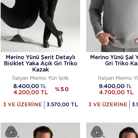
Merino Yünü Şerit Detaylı
Merino Yünü Şal 
Bisiklet Yaka Açık Gri Triko
Gri Triko K
Kazak
İtalyan Merino Yün İplik
İtalyan Merino Yü
8.400,00
TL
9.400,00
TL
%
50
4.200,00
TL
4.700,00
TL
3 VE ÜZERİNE
3.570,00 TL
3 VE ÜZERİNE
3.