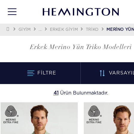
GİYİM
...
ERKEK GIYIM
TRIKO
MERINO YÜN
Erkek Merino Yün Triko Modelleri
FILTRE
VARSAYI
41
Ürün Bulunmaktadır.