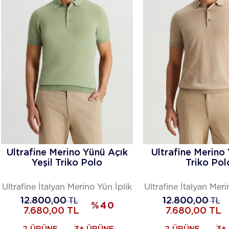
Ultrafine Merino Yünü Açık
Ultrafine Merino
Yeşil Triko Polo
Triko Pol
Ultrafine İtalyan Merino Yün İplik
Ultrafine İtalyan Meri
12.800,00
TL
12.800,00
TL
%
40
7.680,00
TL
7.680,00
TL
2 ÜRÜNE
3+ ÜRÜNE
2 ÜRÜNE
3+