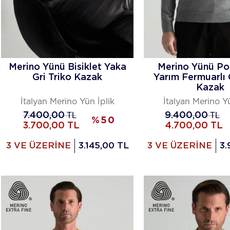
Merino Yünü Bisiklet Yaka
Merino Yünü Po
Gri Triko Kazak
Yarım Fermuarlı 
Kazak
İtalyan Merino Yün İplik
İtalyan Merino Yü
7.400,00
TL
9.400,00
TL
%
50
3.700,00
TL
4.700,00
TL
3 VE ÜZERİNE
3.145,00 TL
3 VE ÜZERİNE
3.