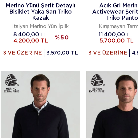
Merino Yünü Şerit Detaylı
Açık Gri Meri
Bisiklet Yaka Sarı Triko
Activewear Şerit
Kazak
Triko Panto
İtalyan Merino Yün İplik
Kırışmayan Term
8.400,00
TL
11.400,00
TL
%
50
4.200,00
TL
5.700,00
TL
3 VE ÜZERİNE
3.570,00 TL
3 VE ÜZERİNE
4.