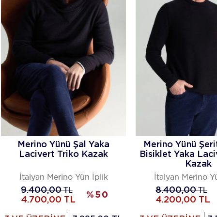
Merino Yünü Şal Yaka
Merino Yünü Şeri
Lacivert Triko Kazak
Bisiklet Yaka Laci
Kazak
İtalyan Merino Yün İplik
İtalyan Merino Yü
9.400,00
TL
8.400,00
TL
%
50
4.700,00
TL
4.200,00
TL