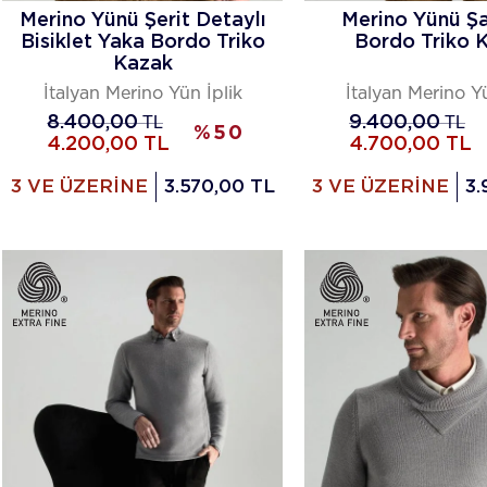
Merino Yünü Şerit Detaylı
Merino Yünü Şa
Bisiklet Yaka Bordo Triko
Bordo Triko 
Kazak
İtalyan Merino Yün İplik
İtalyan Merino Yü
8.400,00
TL
9.400,00
TL
%
50
4.200,00
TL
4.700,00
TL
3 VE ÜZERİNE
3.570,00 TL
3 VE ÜZERİNE
3.