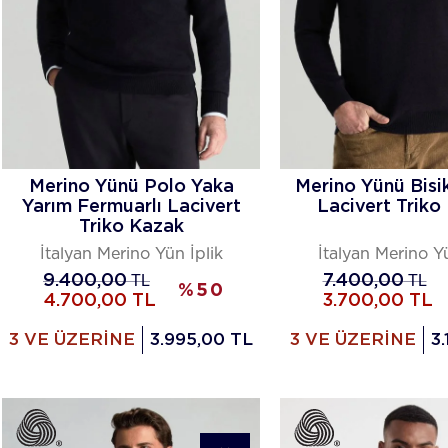
Merino Yünü Polo Yaka
Merino Yünü Bisi
Yarım Fermuarlı Lacivert
Lacivert Triko
Triko Kazak
İtalyan Merino Yün İplik
İtalyan Merino Yü
9.400,00
TL
7.400,00
TL
%
50
4.700,00
TL
3.700,00
TL
3 VE ÜZERİNE
3.995,00 TL
3 VE ÜZERİNE
3