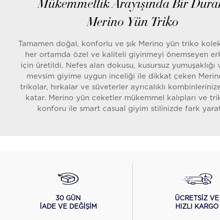
Mükemmellik Arayışında Bir Dura
Merino Yün Triko
Tamamen doğal, konforlu ve şık Merino yün triko kole
her ortamda özel ve kaliteli giyinmeyi önemseyen er
için üretildi. Nefes alan dokusu, kusursuz yumuşaklığı 
mevsim giyime uygun inceliği ile dikkat çeken Merin
trikolar, hırkalar ve süveterler ayrıcalıklı kombinlerini
katar. Merino yün ceketler mükemmel kalıpları ve tr
konforu ile smart casual giyim stilinizde fark yarat
Hayatının her anında mükemmelliği arayan erkeklerin
Hemington, merino yün triko ile erkek giyimine Avustra
yemyeşil ve huzur dolu çiftliklerinin esintilerini getir
Dünyanın en kaliteli yünlerinden biri olan merino yün
zaman daha iyisini arayan erkekler için ideal bir du
Doğallığı sayesinde insan cildine harika uyum sağlaya
yapısıyla her mevsim giyilebilen merino yün triko ile
ÜCRETSİZ VE
30 GÜN
tarzınızı uluslararası standartlarla yansıtın.
HIZLI KARGO
İADE VE DEĞİŞİM