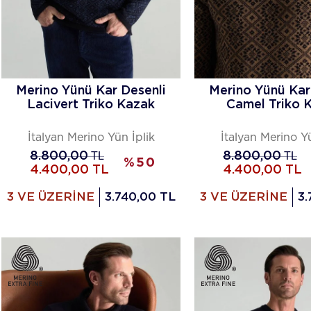
Merino Yünü Kar Desenli
Merino Yünü Kar
Lacivert Triko Kazak
Camel Triko 
İtalyan Merino Yün İplik
İtalyan Merino Yü
8.800,00
TL
8.800,00
TL
%
50
4.400,00
TL
4.400,00
TL
3 VE ÜZERİNE
3.740,00 TL
3 VE ÜZERİNE
3.