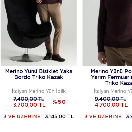
Merino Yünü Bisiklet Yaka
Merino Yünü Po
Bordo Triko Kazak
Yarım Fermuarl
Triko Kaz
İtalyan Merino Yün İplik
İtalyan Merino Yü
7.400,00
TL
9.400,00
TL
%
50
3.700,00
TL
4.700,00
TL
3 VE ÜZERİNE
3.145,00 TL
3 VE ÜZERİNE
3.