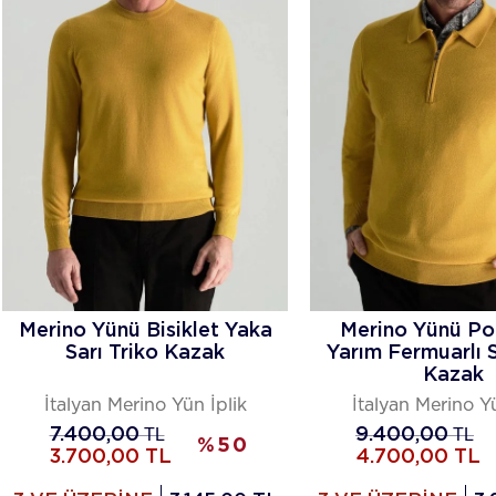
Merino Yünü Bisiklet Yaka
Merino Yünü Po
Sarı Triko Kazak
Yarım Fermuarlı S
Kazak
İtalyan Merino Yün İplik
İtalyan Merino Yü
7.400,00
TL
9.400,00
TL
%
50
3.700,00
TL
4.700,00
TL