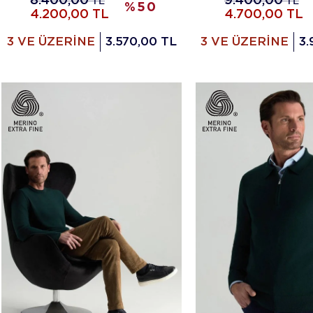
8.400,00
TL
9.400,00
TL
%
50
4.200,00
TL
4.700,00
TL
3 VE ÜZERİNE
3.570,00 TL
3 VE ÜZERİNE
3.