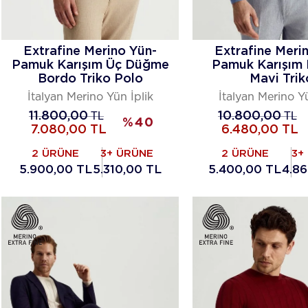
Extrafine Merino Yün-
Extrafine Meri
Pamuk Karışım Üç Düğme
Pamuk Karışım 
Bordo Triko Polo
Mavi Trik
İtalyan Merino Yün İplik
İtalyan Merino Yü
11.800,00
TL
10.800,00
TL
%
40
7.080,00
TL
6.480,00
TL
2 ÜRÜNE
3+ ÜRÜNE
2 ÜRÜNE
3+
5.900,00 TL
5.310,00 TL
5.400,00 TL
4.8