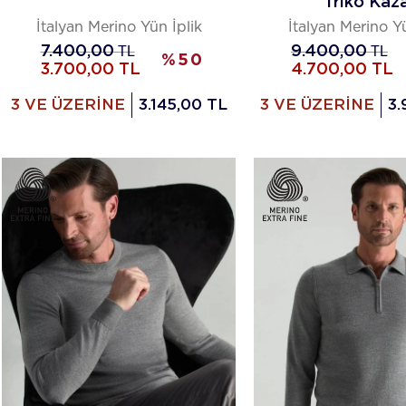
Triko Kaz
İtalyan Merino Yün İplik
İtalyan Merino Yü
7.400,00
TL
9.400,00
TL
%
50
3.700,00
TL
4.700,00
TL
3 VE ÜZERİNE
3.145,00 TL
3 VE ÜZERİNE
3.