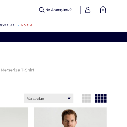
0
ELYAFLAR
İNDİRİM
 Merserize T-Shirt
Varsayılan