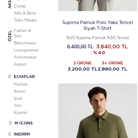
Çorap
Atkı & Bere
Triko Maske
Supima Pamuk Polo Yaka Tencel
Siyah T-Shirt
Father &
ÖZEL
Son
%50 Supima Pamuk %50 Tencel
Beachwear
6.400,00
TL
3.840,00
TL
Loungewear
%
40
Activewear
2 ÜRÜNE
3+ ÜRÜNE
Aspen
3.200,00 TL
2.880,00 TL
ELYAFLAR
Pamuk
Keten
İpek
Yün
Kaşmir
M ICONS
İNDİRİM