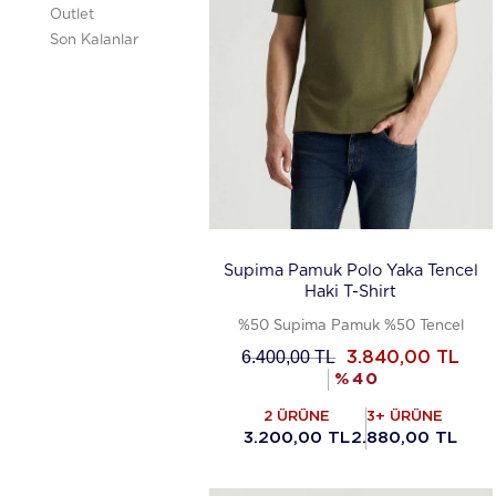
Outlet
Son Kalanlar
Supima Pamuk Polo Yaka Tencel
Haki T-Shirt
%50 Supima Pamuk %50 Tencel
6.400,00
TL
3.840,00
TL
%
40
2 ÜRÜNE
3+ ÜRÜNE
3.200,00 TL
2.880,00 TL