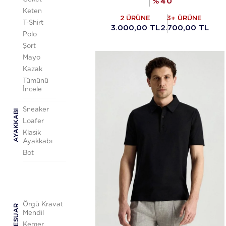
%
40
Keten
2 ÜRÜNE
3+ ÜRÜNE
T-Shirt
3.000,00 TL
2.700,00 TL
Polo
Şort
Mayo
Kazak
Tümünü
İncele
Sneaker
AYAKKABI
Loafer
Klasik
Ayakkabı
Bot
Örgü Kravat
AKSESUAR
Mendil
Kemer