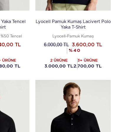
 Yaka Tencel
Lyocell Pamuk Kumaş Lacivert Polo
irt
Yaka T-Shirt
%50 Tencel
Lyocell-Pamuk Kumaş
6.000,00
TL
40,00
TL
3.600,00
TL
%
40
+ ÜRÜNE
2 ÜRÜNE
3+ ÜRÜNE
80,00 TL
3.000,00 TL
2.700,00 TL