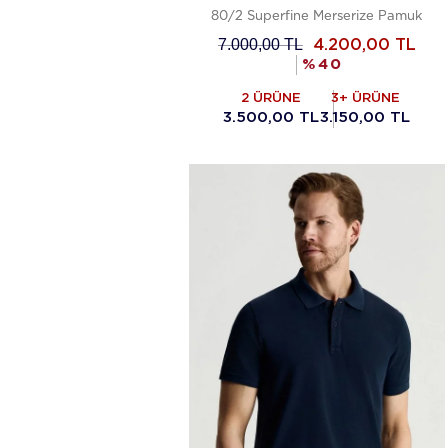
80/2 Superfine Merserize Pamuk
7.000,00
TL
4.200,00
TL
%
40
2 ÜRÜNE
3+ ÜRÜNE
3.500,00 TL
3.150,00 TL