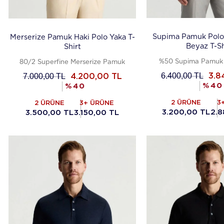
Supima Pamuk Polo
Merserize Pamuk Haki Polo Yaka T-
Beyaz T-Sh
Shirt
%50 Supima Pamuk 
80/2 Superfine Merserize Pamuk
6.400,00
TL
7.000,00
TL
3.8
4.200,00
TL
%
40
%
40
2 ÜRÜNE
3
2 ÜRÜNE
3+ ÜRÜNE
3.200,00 TL
2.8
3.500,00 TL
3.150,00 TL