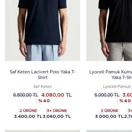
Saf Keten Lacivert Polo Yaka T-
Lyocell Pamuk Kuma
Shirt
Yaka T-Sh
Saf Keten
Lyocell-Pamuk
6.800,00
TL
6.000,00
TL
4.080,00
TL
3.6
%
40
%
40
2 ÜRÜNE
3+ ÜRÜNE
2 ÜRÜNE
3
3.400,00 TL
3.060,00 TL
3.000,00 TL
2.7