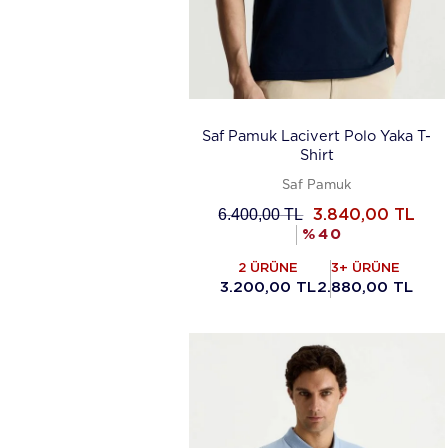
Saf Pamuk Lacivert Polo Yaka T-
Shirt
Saf Pamuk
6.400,00
TL
3.840,00
TL
%
40
2 ÜRÜNE
3+ ÜRÜNE
3.200,00 TL
2.880,00 TL