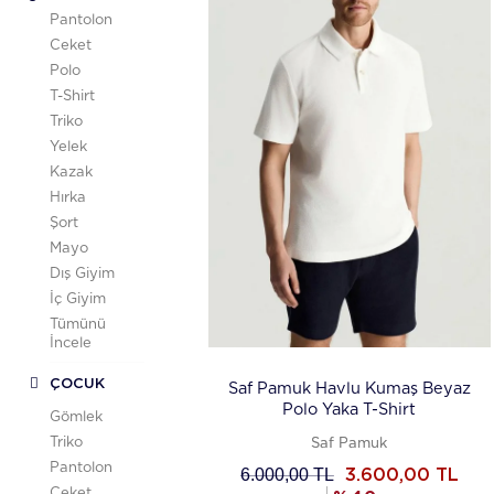
Pantolon
Ceket
Polo
T-Shirt
Triko
Yelek
Kazak
Hırka
Şort
Mayo
Dış Giyim
İç Giyim
Tümünü
İncele
ÇOCUK
Saf Pamuk Havlu Kumaş Beyaz
Polo Yaka T-Shirt
Gömlek
Triko
Saf Pamuk
Pantolon
6.000,00
TL
3.600,00
TL
Ceket