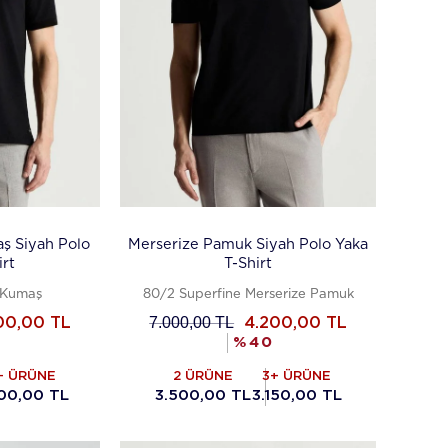
Merserize Pamuk Siyah Polo Yaka
ş Siyah Polo
T-Shirt
irt
80/2 Superfine Merserize Pamuk
 Kumaş
7.000,00
TL
4.200,00
TL
00,00
TL
%
40
2 ÜRÜNE
3+ ÜRÜNE
+ ÜRÜNE
3.500,00 TL
3.150,00 TL
00,00 TL