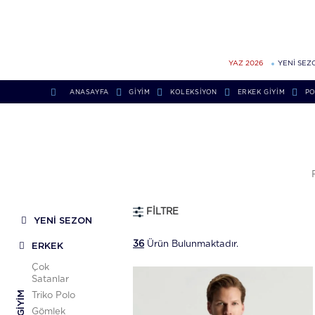
YAZ 2026
YENİ SEZ
ANASAYFA
GİYİM
KOLEKSIYON
ERKEK GIYIM
P
FILTRE
YENİ SEZON
36
Ürün Bulunmaktadır.
ERKEK
Çok
Satanlar
GIYIM
Triko Polo
Gömlek