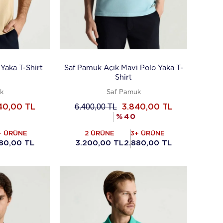
Yaka T-Shirt
Saf Pamuk Açık Mavi Polo Yaka T-
Shirt
k
Saf Pamuk
6.400,00
TL
40,00
TL
3.840,00
TL
%
40
+ ÜRÜNE
2 ÜRÜNE
3+ ÜRÜNE
80,00 TL
3.200,00 TL
2.880,00 TL