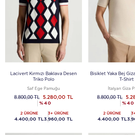
Lacivert Kırmızı Baklava Desen
Bisiklet Yaka Bej Gi
Triko Polo
T-Shirt
Saf Ege Pamuğu
İtalyan Giza 
8.800,00
TL
8.800,00
TL
5.280,00
TL
5.2
%
40
%
40
2 ÜRÜNE
3+ ÜRÜNE
2 ÜRÜNE
3
4.400,00 TL
3.960,00 TL
4.400,00 TL
3.9