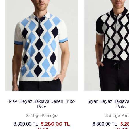
Mavi Beyaz Baklava Desen Triko
Siyah Beyaz Baklava
Polo
Polo
Saf Ege Pamuğu
Saf Ege Pa
8.800,00
TL
8.800,00
TL
5.280,00
TL
5.2