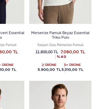
vert Essential
Merserize Pamuk Beyaz Essential
lo
Triko Polo
rize Pamuk
İtalyan Giza Merserize Pamuk
11.800,00
TL
080,00
TL
7.080,00
TL
%
40
+ ÜRÜNE
2 ÜRÜNE
3+ ÜRÜNE
310,00 TL
5.900,00 TL
5.310,00 TL