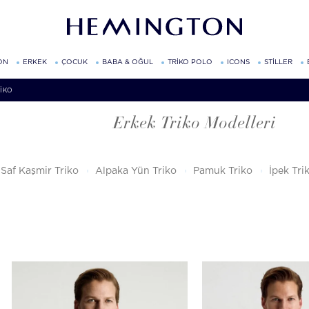
ON
ERKEK
ÇOCUK
BABA & OĞUL
TRİKO POLO
ICONS
STİLLER
IKO
Erkek Triko Modelleri
Saf Kaşmir Triko
Alpaka Yün Triko
Pamuk Triko
İpek Tri