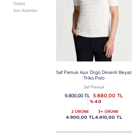
Outlet
Son Kalanlar
Saf Pamuk Ajur Örgü Desenli Beyaz
Triko Polo
Saf Pamuk
9.800,00
TL
5.880,00
TL
%
40
2 ÜRÜNE
3+ ÜRÜNE
4.900,00 TL
4.410,00 TL