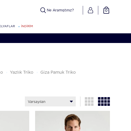
0
ELYAFLAR
İNDİRİM
ko
Yazlık Triko
Giza Pamuk Triko
Varsayılan