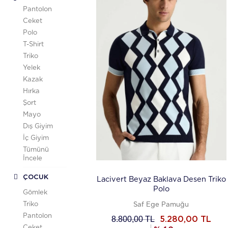
Pantolon
Ceket
Polo
T-Shirt
Triko
Yelek
Kazak
Hırka
Şort
Mayo
Dış Giyim
İç Giyim
Tümünü
İncele
ÇOCUK
Lacivert Beyaz Baklava Desen Triko
Polo
Gömlek
Triko
Saf Ege Pamuğu
Pantolon
8.800,00
TL
5.280,00
TL
Ceket