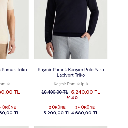
za Pamuk Triko
Kaşmir Pamuk Karışım Polo Yaka
Lacivert Triko
Pamuk
Kaşmir Pamuk İplik
10.400,00
TL
80,00
TL
6.240,00
TL
%
40
+ ÜRÜNE
2 ÜRÜNE
3+ ÜRÜNE
60,00 TL
5.200,00 TL
4.680,00 TL