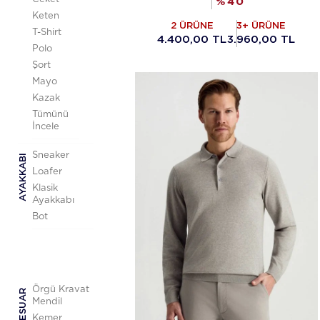
%
40
Keten
2 ÜRÜNE
3+ ÜRÜNE
T-Shirt
4.400,00 TL
3.960,00 TL
Polo
Şort
Mayo
Kazak
Tümünü
İncele
Sneaker
AYAKKABI
Loafer
Klasik
Ayakkabı
Bot
Örgü Kravat
AKSESUAR
Mendil
Kemer