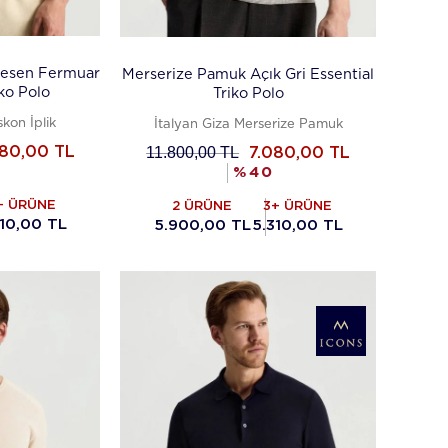
Desen Fermuar
Merserize Pamuk Açık Gri Essential
ko Polo
Triko Polo
kon İplik
İtalyan Giza Merserize Pamuk
11.800,00
TL
280,00
TL
7.080,00
TL
%
40
+ ÜRÜNE
2 ÜRÜNE
3+ ÜRÜNE
210,00 TL
5.900,00 TL
5.310,00 TL