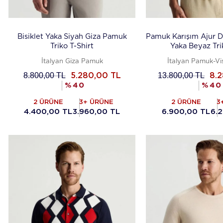
Bisiklet Yaka Siyah Giza Pamuk
Pamuk Karışım Ajur 
Triko T-Shirt
Yaka Beyaz Tri
İtalyan Giza Pamuk
İtalyan Pamuk-Vis
8.800,00
TL
13.800,00
TL
5.280,00
TL
8.
%
40
%
40
2 ÜRÜNE
3+ ÜRÜNE
2 ÜRÜNE
3
4.400,00 TL
3.960,00 TL
6.900,00 TL
6.