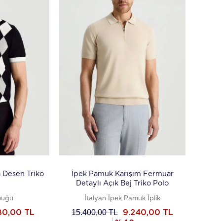
 Desen Triko
İpek Pamuk Karışım Fermuar
Detaylı Açık Bej Triko Polo
muğu
İtalyan İpek Pamuk İplik
15.400,00
TL
80,00
TL
9.240,00
TL