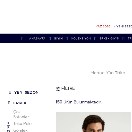
YAZ 2026
YENİ SEZ
ANASAYFA
GİYİM
KOLEKSIYON
ERKEK GIYIM
TR
Merino Yün Triko
FILTRE
YENİ SEZON
150
Ürün Bulunmaktadır.
ERKEK
Çok
Satanlar
GIYIM
Triko Polo
Gömlek