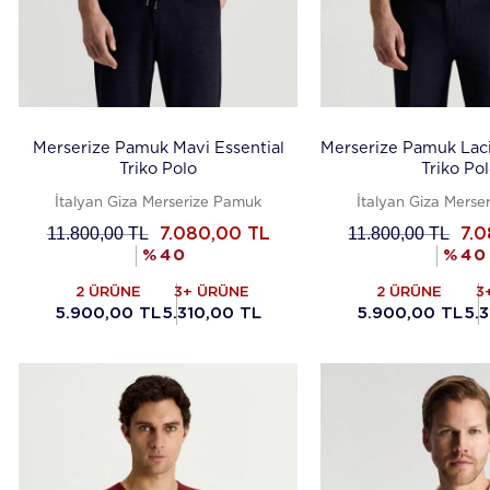
Merserize Pamuk Mavi Essential
Merserize Pamuk Laci
Triko Polo
Triko Po
İtalyan Giza Merserize Pamuk
İtalyan Giza Merse
11.800,00
TL
11.800,00
TL
7.080,00
TL
7.
%
40
%
40
2 ÜRÜNE
3+ ÜRÜNE
2 ÜRÜNE
3
5.900,00 TL
5.310,00 TL
5.900,00 TL
5.