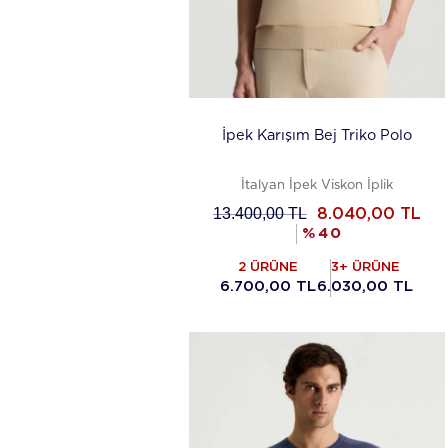
İpek Karışım Bej Triko Polo
İtalyan İpek Viskon İplik
13.400,00
TL
8.040,00
TL
%
40
2 ÜRÜNE
3+ ÜRÜNE
6.700,00 TL
6.030,00 TL