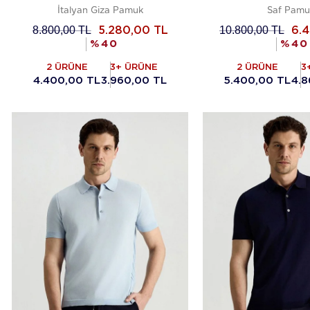
İtalyan Giza Pamuk
Saf Pamu
8.800,00
TL
10.800,00
TL
5.280,00
TL
6.
%
40
%
40
2 ÜRÜNE
3+ ÜRÜNE
2 ÜRÜNE
3
4.400,00 TL
3.960,00 TL
5.400,00 TL
4.8