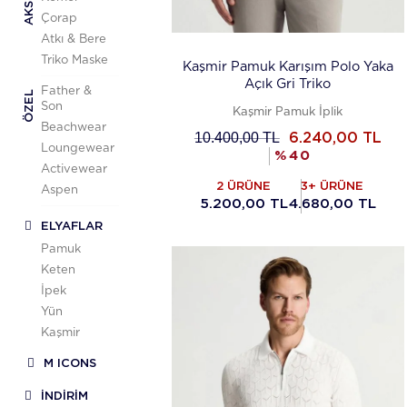
Çorap
Atkı & Bere
Triko Maske
Kaşmir Pamuk Karışım Polo Yaka
Açık Gri Triko
Father &
ÖZEL
Son
Kaşmir Pamuk İplik
Beachwear
10.400,00
TL
6.240,00
TL
Loungewear
%
40
Activewear
2 ÜRÜNE
3+ ÜRÜNE
Aspen
5.200,00 TL
4.680,00 TL
ELYAFLAR
Pamuk
Keten
İpek
Yün
Kaşmir
M ICONS
İNDİRİM