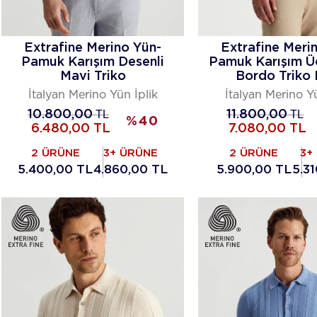
Extrafine Merino Yün-
Extrafine Meri
Pamuk Karışım Desenli
Pamuk Karışım 
Mavi Triko
Bordo Triko 
İtalyan Merino Yün İplik
İtalyan Merino Yü
10.800,00
TL
11.800,00
TL
%
40
6.480,00
TL
7.080,00
TL
2 ÜRÜNE
3+ ÜRÜNE
2 ÜRÜNE
3+
5.400,00 TL
4.860,00 TL
5.900,00 TL
5.3