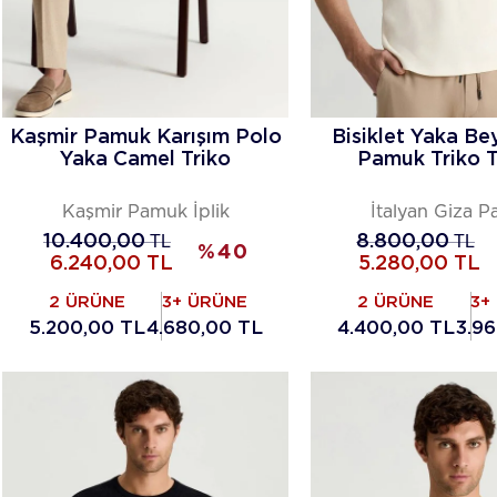
Kaşmir Pamuk Karışım Polo
Bisiklet Yaka Be
Yaka Camel Triko
Pamuk Triko T
Kaşmir Pamuk İplik
İtalyan Giza 
10.400,00
TL
8.800,00
TL
%
40
6.240,00
TL
5.280,00
TL
2 ÜRÜNE
3+ ÜRÜNE
2 ÜRÜNE
3+
5.200,00 TL
4.680,00 TL
4.400,00 TL
3.9