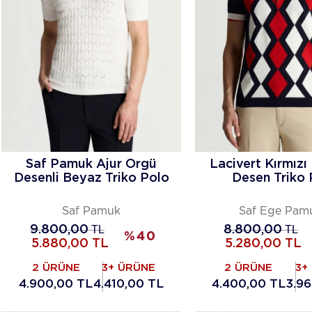
Saf Pamuk Ajur Örgü
Lacivert Kırmızı
Desenli Beyaz Triko Polo
Desen Triko 
Saf Pamuk
Saf Ege Pam
9.800,00
TL
8.800,00
TL
%
40
5.880,00
TL
5.280,00
TL
2 ÜRÜNE
3+ ÜRÜNE
2 ÜRÜNE
3+
4.900,00 TL
4.410,00 TL
4.400,00 TL
3.9