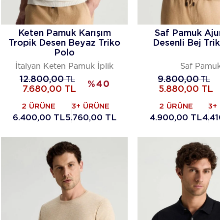
Keten Pamuk Karışım
Saf Pamuk Aju
Tropik Desen Beyaz Triko
Desenli Bej Tri
Polo
İtalyan Keten Pamuk İplik
Saf Pamu
12.800,00
TL
9.800,00
TL
%
40
7.680,00
TL
5.880,00
TL
2 ÜRÜNE
3+ ÜRÜNE
2 ÜRÜNE
3+
6.400,00 TL
5.760,00 TL
4.900,00 TL
4.4