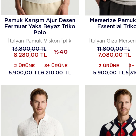
Pamuk Karışım Ajur Desen
Merserize Pamuk 
Fermuar Yaka Beyaz Triko
Essential Trik
Polo
İtalyan Pamuk-Viskon İplik
İtalyan Giza Merse
13.800,00
TL
11.800,00
TL
%
40
8.280,00
TL
7.080,00
TL
2 ÜRÜNE
3+ ÜRÜNE
2 ÜRÜNE
3+
6.900,00 TL
6.210,00 TL
5.900,00 TL
5.3