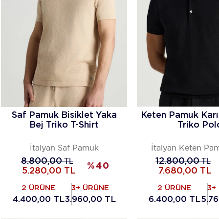
Saf Pamuk Bisiklet Yaka
Keten Pamuk Karı
Bej Triko T-Shirt
Triko Pol
İtalyan Saf Pamuk
İtalyan Keten Pam
8.800,00
TL
12.800,00
TL
%
40
5.280,00
TL
7.680,00
TL
2 ÜRÜNE
3+ ÜRÜNE
2 ÜRÜNE
3+
4.400,00 TL
3.960,00 TL
6.400,00 TL
5.7