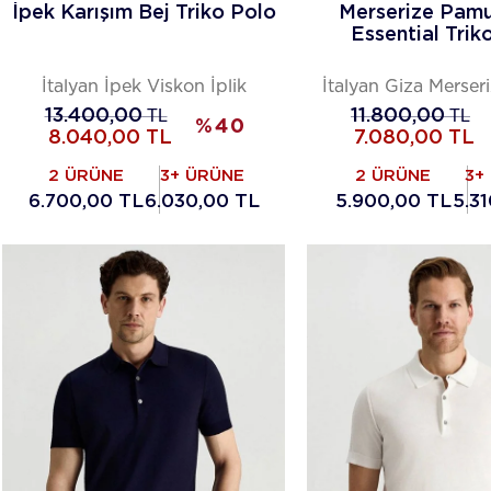
İpek Karışım Bej Triko Polo
Merserize Pam
Essential Trik
İtalyan İpek Viskon İplik
İtalyan Giza Merse
13.400,00
TL
11.800,00
TL
%
40
8.040,00
TL
7.080,00
TL
2 ÜRÜNE
3+ ÜRÜNE
2 ÜRÜNE
3+
6.700,00 TL
6.030,00 TL
5.900,00 TL
5.3