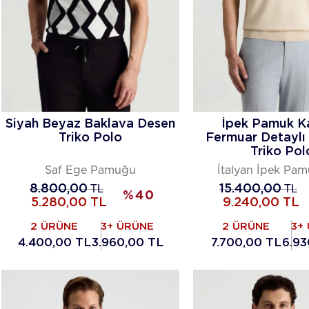
Siyah Beyaz Baklava Desen
İpek Pamuk K
Triko Polo
Fermuar Detaylı 
Triko Pol
Saf Ege Pamuğu
İtalyan İpek Pam
8.800,00
TL
15.400,00
TL
%
40
5.280,00
TL
9.240,00
TL
2 ÜRÜNE
3+ ÜRÜNE
2 ÜRÜNE
3+
4.400,00 TL
3.960,00 TL
7.700,00 TL
6.93