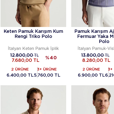
Keten Pamuk Karışım Kum
Pamuk Karışım Aj
Rengi Triko Polo
Fermuar Yaka Mo
Polo
İtalyan Keten Pamuk İplik
İtalyan Pamuk-Vis
12.800,00
TL
13.800,00
TL
%
40
7.680,00
TL
8.280,00
TL
2 ÜRÜNE
3+ ÜRÜNE
2 ÜRÜNE
3+
6.400,00 TL
5.760,00 TL
6.900,00 TL
6.2