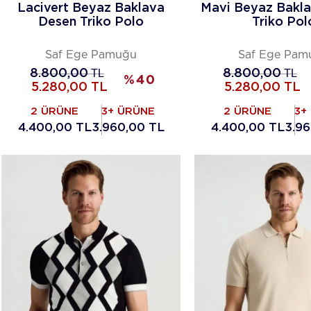
Lacivert Beyaz Baklava
Mavi Beyaz Bakl
Desen Triko Polo
Triko Pol
Saf Ege Pamuğu
Saf Ege Pam
8.800,00
TL
8.800,00
TL
%
40
5.280,00
TL
5.280,00
TL
2 ÜRÜNE
3+ ÜRÜNE
2 ÜRÜNE
3+
4.400,00 TL
3.960,00 TL
4.400,00 TL
3.9