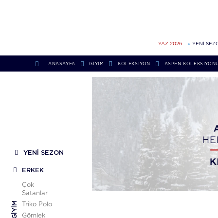
YAZ 2026
YENİ SEZ
ANASAYFA
GİYİM
KOLEKSIYON
ASPEN KOLEKSIYON
YENİ SEZON
ERKEK
Çok
Satanlar
GIYIM
Triko Polo
Gömlek