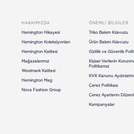
Outlet
Son Kalanlar
HAKKIMIZDA
ÖNEMLİ BİLGİLER
Hemington Hikayesi
Triko Bakım Kılavuzu
Hemington Koleksiyonları
Ürün Bakım Kılavuzu
Hemington Kalitesi
Gizlilik ve Güvenlik Poli
Mağazalarımız
Kişisel Verilerin Korunm
Politikamız
Woolmark Kalitesi
KVK Kanunu Aydınlatm
Hemington Mag
Çerez Politikası
Nova Fashion Group
Çerez Ayarlarını Düzenl
Kampanyalar