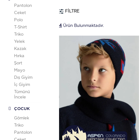
Pantolon
FILTRE
Ceket
Polo
4
Ürün Bulunmaktadır.
T-Shirt
Triko
Yelek
Kazak
Hırka
Şort
Mayo
Dış Giyim
İç Giyim
Tümünü
İncele
ÇOCUK
Gömlek
Triko
Pantolon
Ceket