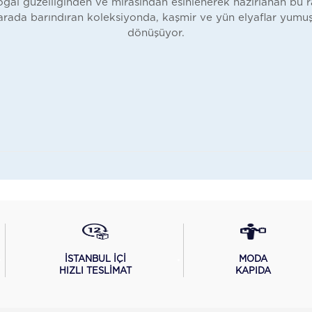
ğal güzelliğinden ve mirasından esinlenerek hazırlanan bu r
arada barındıran koleksiyonda, kaşmir ve yün elyaflar yumuş
dönüşüyor.
İSTANBUL İÇİ
MODA
HIZLI TESLİMAT
KAPIDA