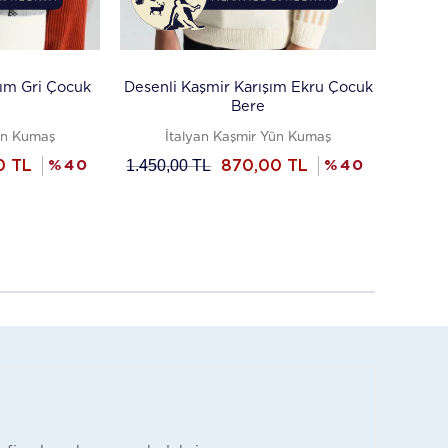
şım Gri Çocuk
Desenli Kaşmir Karışım Ekru Çocuk
Bere
Yün Kumaş
İtalyan Kaşmir Yün Kumaş
1.450,00
TL
0
TL
%
40
870,00
TL
%
40