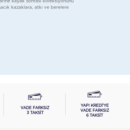
afine kayak sonrası koleksiyonunu
acık kazaklara, atkı ve berelere
YAPI KREDİ'YE
VADE FARKSIZ
VADE FARKSIZ
3 TAKSİT
6 TAKSİT