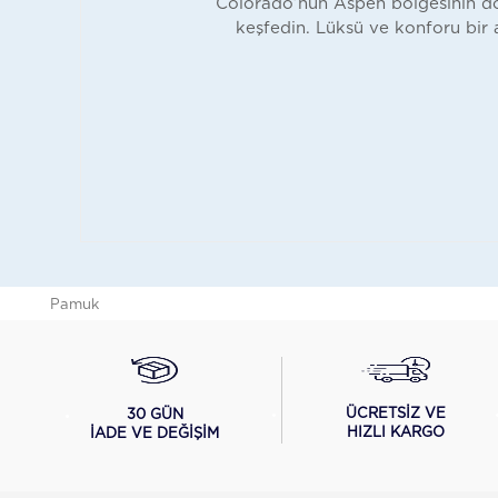
Colorado’nun Aspen bölgesinin do
Çorap
keşfedin. Lüksü ve konforu bir 
Atkı & Bere
Triko Maske
Father &
ÖZEL
Son
Beachwear
Loungewear
Activewear
Aspen
ELYAFLAR
Pamuk
Keten
İpek
Yün
Kaşmir
ÜCRETSİZ VE
30 GÜN
HIZLI KARGO
İADE VE DEĞİŞİM
M ICONS
İNDİRİM