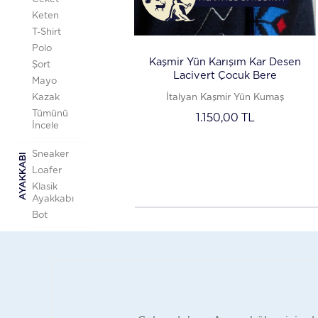
Keten
T-Shirt
Polo
Kaşmir Yün Karışım Kar Desen
Şort
Lacivert Çocuk Bere
Mayo
İtalyan Kaşmir Yün Kumaş
Kazak
Tümünü
1.150,00
TL
İncele
Sneaker
AYAKKABI
Loafer
Klasik
Ayakkabı
Bot
Örgü Kravat
AKSESUAR
Mendil
Kemer