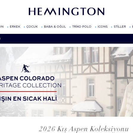
ON
ERKEK
ÇOCUK
BABA & OĞUL
TRİKO POLO
ICONS
STİLLER
U
2026 Kış Aspen Koleksiyonu