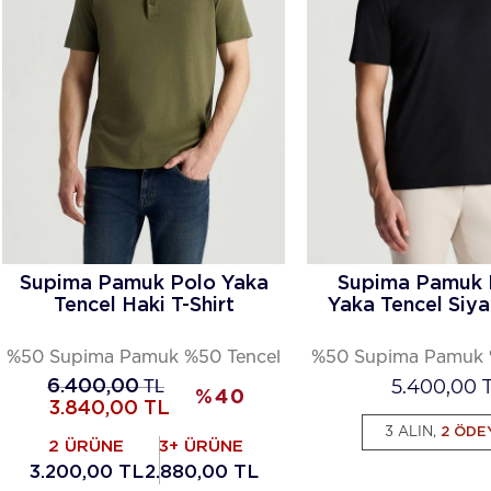
Supima Pamuk Polo Yaka
Supima Pamuk B
Tencel Haki T-Shirt
Yaka Tencel Siya
%50 Supima Pamuk %50 Tencel
%50 Supima Pamuk 
5.400,00
T
6.400,00
TL
%
40
3.840,00
TL
3 ALIN,
2 ÖDE
2 ÜRÜNE
3+ ÜRÜNE
3.200,00 TL
2.880,00 TL