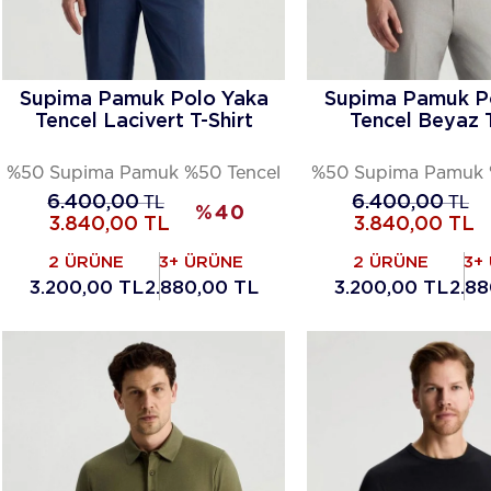
Supima Pamuk Polo Yaka
Supima Pamuk P
Tencel Lacivert T-Shirt
Tencel Beyaz T
%50 Supima Pamuk %50 Tencel
%50 Supima Pamuk 
6.400,00
TL
6.400,00
TL
%
40
3.840,00
TL
3.840,00
TL
2 ÜRÜNE
3+ ÜRÜNE
2 ÜRÜNE
3+
3.200,00 TL
2.880,00 TL
3.200,00 TL
2.88