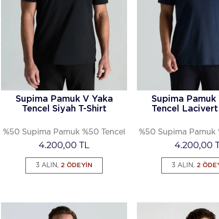
Supima Pamuk V Yaka
Supima Pamuk 
Tencel Siyah T-Shirt
Tencel Lacivert 
%50 Supima Pamuk %50 Tencel
%50 Supima Pamuk 
4.200,00
TL
4.200,00
T
3 ALIN,
2 ÖDEYİN
3 ALIN,
2 ÖDE