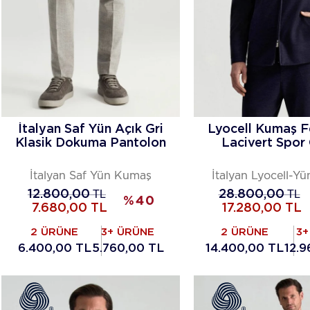
İtalyan Saf Yün Açık Gri
Lyocell Kumaş F
Klasik Dokuma Pantolon
Lacivert Spor
İtalyan Saf Yün Kumaş
İtalyan Lyocell-Y
12.800,00
TL
28.800,00
TL
%
40
7.680,00
TL
17.280,00
TL
2 ÜRÜNE
3+ ÜRÜNE
2 ÜRÜNE
3+
6.400,00 TL
5.760,00 TL
14.400,00 TL
12.9