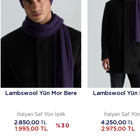
Lambswool Yün Mor Bere
Lambswool Yün 
İtalyan Saf Yün İplik
İtalyan Saf Yün
2.850,00
TL
4.250,00
TL
%
30
1.995,00
TL
2.975,00
TL