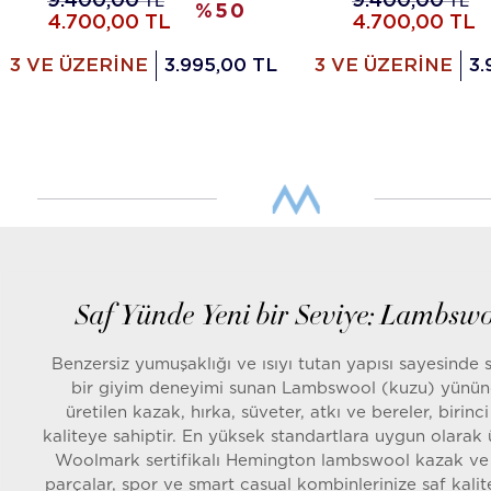
9.400,00
TL
9.400,00
TL
%
50
4.700,00
TL
4.700,00
TL
3 VE ÜZERİNE
3.995,00 TL
3 VE ÜZERİNE
3.
Saf Yünde Yeni bir Seviye: Lambsw
Benzersiz yumuşaklığı ve ısıyı tutan yapısı sayesinde 
bir giyim deneyimi sunan Lambswool (kuzu) yünü
üretilen kazak, hırka, süveter, atkı ve bereler, birinci 
kaliteye sahiptir. En yüksek standartlara uygun olarak 
Woolmark sertifikalı Hemington lambswool kazak ve
parçalar, spor ve smart casual kombinlerinize saf kalit