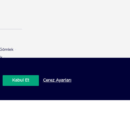
ı Gömlek
ek