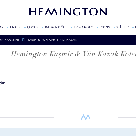
ON
ERKEK
ÇOCUK
BABA & OĞUL
TRİKO POLO
ICONS
STİLLER
ÜN KARIŞIMI
KAŞMIR YÜN KARIŞIMLI KAZAK
Hemington Kaşmir & Yün Kazak Kole
ır.