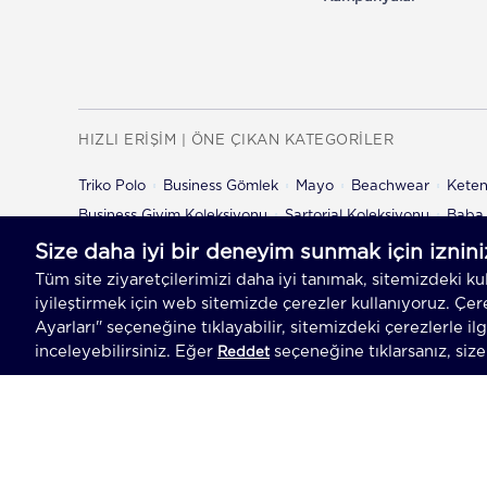
Çorap
Atkı & Bere
Triko Maske
Father &
ÖZEL
Son
HIZLI ERİŞİM | ÖNE ÇIKAN KATEGORİLER
Beachwear
Loungewear
Triko Polo
Business Gömlek
Mayo
Beachwear
Kete
Activewear
Business Giyim Koleksiyonu
Sartorial Koleksiyonu
Baba 
Aspen
Çocuk Şort
Çocuk Pantolon
ELYAFLAR
Pamuk
Keten
© 2026 Hemington
İpek
Yün
Her Hakkı Saklıdır, Kopyalanam
Kaşmir
M ICONS
-
İNDİRİM