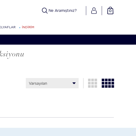
0
ELYAFLAR
İNDİRİM
ksiyonu
Varsayılan