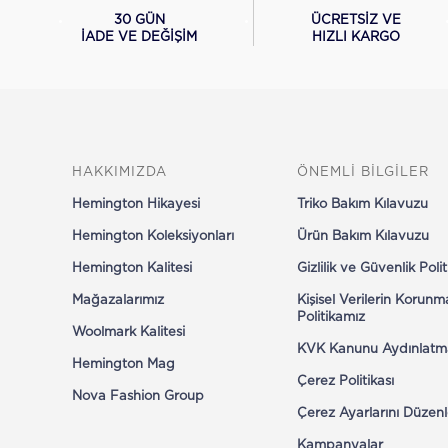
ÜCRETSİZ VE
30 GÜN
Keten
HIZLI KARGO
İADE VE DEĞİŞİM
T-Shirt
Polo
Şort
Mayo
Kazak
Tümünü
HAKKIMIZDA
ÖNEMLİ BİLGİLER
İncele
Hemington Hikayesi
Triko Bakım Kılavuzu
Sneaker
AYAKKABI
Hemington Koleksiyonları
Ürün Bakım Kılavuzu
Loafer
Klasik
Hemington Kalitesi
Gizlilik ve Güvenlik Poli
Ayakkabı
Mağazalarımız
Kişisel Verilerin Korunm
Bot
Politikamız
Woolmark Kalitesi
KVK Kanunu Aydınlatm
Hemington Mag
Çerez Politikası
Nova Fashion Group
Örgü Kravat
AKSESUAR
Çerez Ayarlarını Düzenl
Mendil
Kemer
Kampanyalar