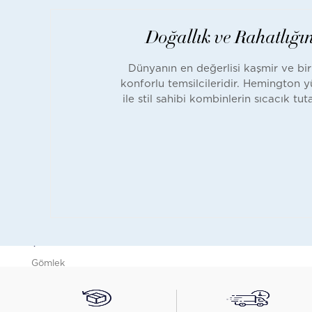
Pantolon
Ceket
Doğallık ve Rahatlığ
Polo
T-Shirt
Dünyanın en değerlisi kaşmir ve biri
Triko
konforlu temsilcileridir. Hemington yü
Yelek
ile stil sahibi kombinlerin sıcacık t
Kazak
Hırka
Şort
Mayo
Dış Giyim
İç Giyim
Tümünü
İncele
ÇOCUK
Gömlek
Triko
Pantolon
Ceket