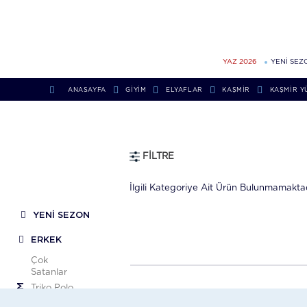
YAZ 2026
YENİ SEZ
ANASAYFA
GİYİM
ELYAFLAR
KAŞMIR
KAŞMIR Y
FILTRE
İlgili Kategoriye Ait Ürün Bulunmamaktad
YENİ SEZON
ERKEK
Çok
Satanlar
GIYIM
Triko Polo
Gömlek