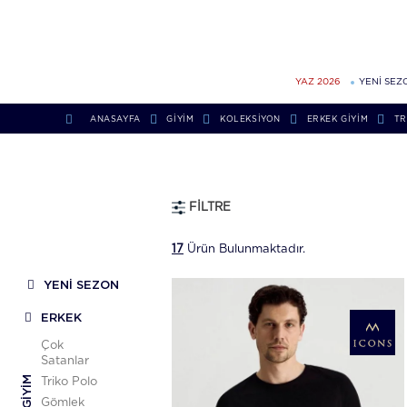
YAZ 2026
YENİ SEZ
ANASAYFA
GİYİM
KOLEKSIYON
ERKEK GIYIM
TR
FILTRE
17
Ürün Bulunmaktadır.
YENİ SEZON
ERKEK
Çok
Satanlar
GIYIM
Triko Polo
Gömlek