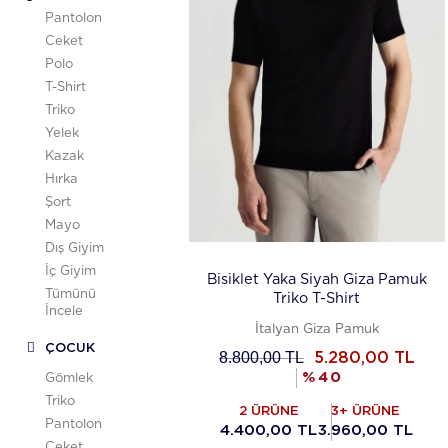
Pantolon
Ceket
Polo
T-Shirt
Triko
Yelek
Kazak
Hırka
Şort
Mayo
Dış Giyim
İç Giyim
Bisiklet Yaka Siyah Giza Pamuk
Tümünü
Triko T-Shirt
İncele
İtalyan Giza Pamuk
ÇOCUK
8.800,00
TL
5.280,00
TL
%
40
Gömlek
Triko
2 ÜRÜNE
3+ ÜRÜNE
Pantolon
4.400,00 TL
3.960,00 TL
Ceket