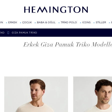
ON
ERKEK
ÇOCUK
BABA & OĞUL
TRİKO POLO
ICONS
STİLLER
IKO
GIZA PAMUK TRIKO
Erkek Giza Pamuk Triko Modelle