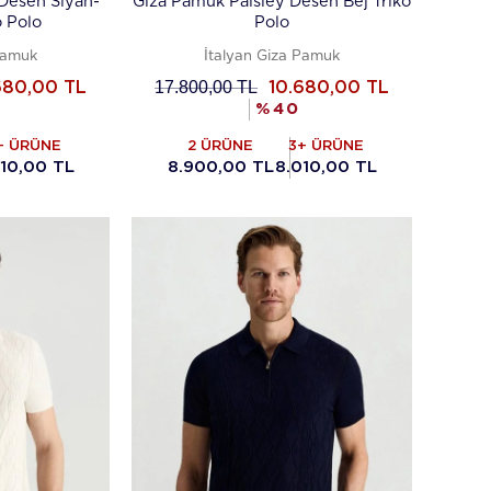
Desen Siyah-
Giza Pamuk Paisley Desen Bej Triko
o Polo
Polo
Pamuk
İtalyan Giza Pamuk
17.800,00
TL
680,00
TL
10.680,00
TL
%
40
+ ÜRÜNE
2 ÜRÜNE
3+ ÜRÜNE
010,00 TL
8.900,00 TL
8.010,00 TL