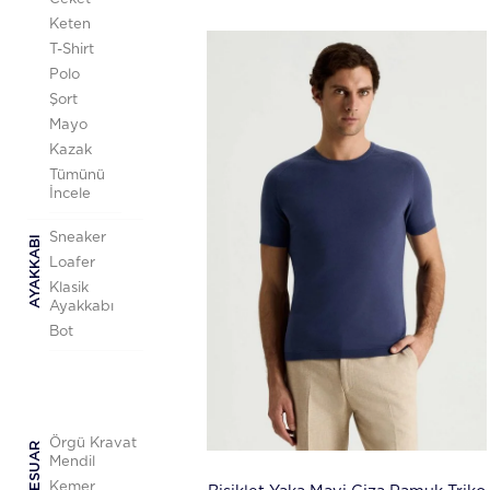
Keten
T-Shirt
Polo
Şort
Mayo
Kazak
Tümünü
İncele
Sneaker
AYAKKABI
Loafer
Klasik
Ayakkabı
Bot
Örgü Kravat
AKSESUAR
Mendil
Kemer