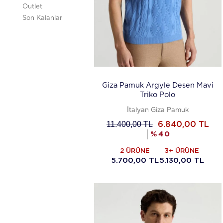
Outlet
Son Kalanlar
Giza Pamuk Argyle Desen Mavi
Triko Polo
İtalyan Giza Pamuk
11.400,00
TL
6.840,00
TL
%
40
2 ÜRÜNE
3+ ÜRÜNE
5.700,00 TL
5.130,00 TL