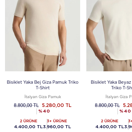
Bisiklet Yaka Bej Giza Pamuk Triko
Bisiklet Yaka Beya
T-Shirt
Triko T-Sh
İtalyan Giza Pamuk
İtalyan Giza 
8.800,00
TL
8.800,00
TL
5.280,00
TL
5.2
%
40
%
40
2 ÜRÜNE
3+ ÜRÜNE
2 ÜRÜNE
3
4.400,00 TL
3.960,00 TL
4.400,00 TL
3.9