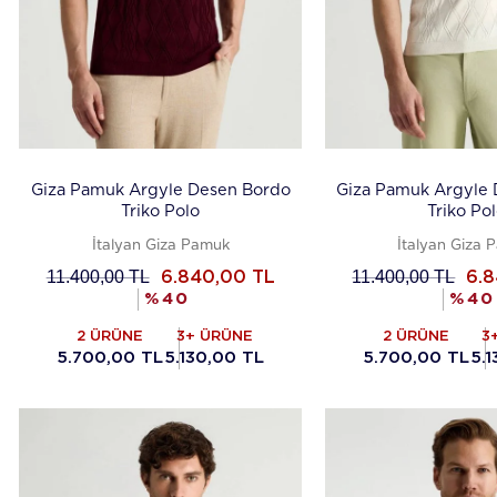
Giza Pamuk Argyle Desen Bordo
Giza Pamuk Argyle
Triko Polo
Triko Po
İtalyan Giza Pamuk
İtalyan Giza 
11.400,00
TL
11.400,00
TL
6.840,00
TL
6.
%
40
%
40
2 ÜRÜNE
3+ ÜRÜNE
2 ÜRÜNE
3
5.700,00 TL
5.130,00 TL
5.700,00 TL
5.