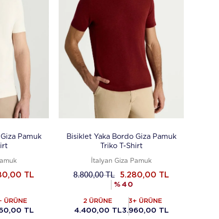
z Giza Pamuk
Bisiklet Yaka Bordo Giza Pamuk
irt
Triko T-Shirt
Pamuk
İtalyan Giza Pamuk
8.800,00
TL
80,00
TL
5.280,00
TL
%
40
+ ÜRÜNE
2 ÜRÜNE
3+ ÜRÜNE
60,00 TL
4.400,00 TL
3.960,00 TL