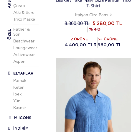
Bisiklet Yaka Mavi Giza Pamuk Triko
T-Shirt
Çorap
Atkı & Bere
İtalyan Giza Pamuk
Triko Maske
8.800,00
TL
5.280,00
TL
%
40
Father &
ÖZEL
Son
2 ÜRÜNE
3+ ÜRÜNE
Beachwear
4.400,00 TL
3.960,00 TL
Loungewear
Activewear
Aspen
ELYAFLAR
Pamuk
Keten
İpek
Yün
Kaşmir
M ICONS
İNDİRİM