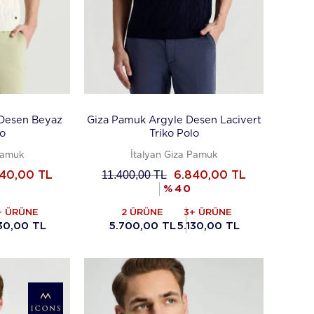
 Desen Beyaz
Giza Pamuk Argyle Desen Lacivert
lo
Triko Polo
Pamuk
İtalyan Giza Pamuk
11.400,00
TL
840,00
TL
6.840,00
TL
%
40
+ ÜRÜNE
2 ÜRÜNE
3+ ÜRÜNE
130,00 TL
5.700,00 TL
5.130,00 TL