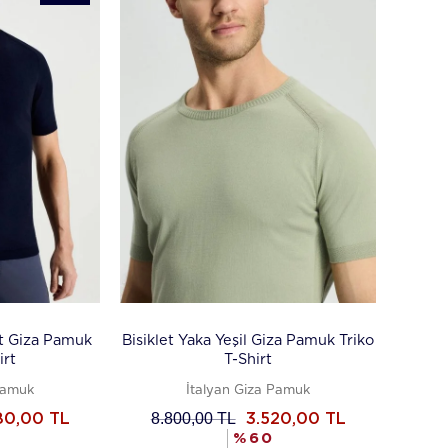
rt Giza Pamuk
Bisiklet Yaka Yeşil Giza Pamuk Triko
irt
T-Shirt
Pamuk
İtalyan Giza Pamuk
8.800,00
TL
80,00
TL
3.520,00
TL
%
60