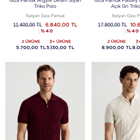
Giza Pamuk Argyle Desen Siyah
Giza Pamuk Paisley 
Triko Polo
Açık Gri Trik
İtalyan Giza Pamuk
İtalyan Giza 
11.400,00
TL
17.800,00
TL
6.840,00
TL
10.
%
40
%
40
2 ÜRÜNE
3+ ÜRÜNE
2 ÜRÜNE
3
5.700,00 TL
5.130,00 TL
8.900,00 TL
8.