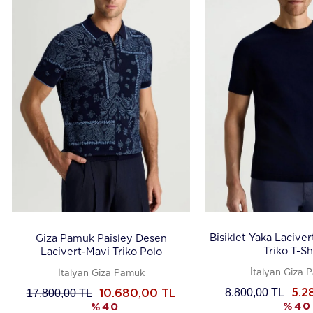
Bisiklet Yaka Lacive
Giza Pamuk Paisley Desen
Triko T-Sh
Lacivert-Mavi Triko Polo
İtalyan Giza 
İtalyan Giza Pamuk
8.800,00
TL
17.800,00
TL
5.2
10.680,00
TL
%
40
%
40