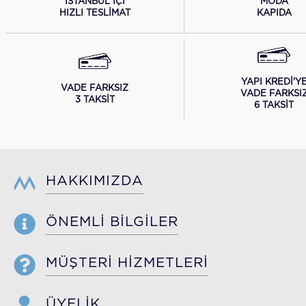
İSTANBUL İÇİ
MODA
HIZLI TESLİMAT
KAPIDA
YAPI KREDİ'Y
VADE FARKSIZ
VADE FARKSI
3 TAKSİT
6 TAKSİT
HAKKIMIZDA
ÖNEMLİ BİLGİLER
MÜŞTERİ HİZMETLERİ
ÜYELİK