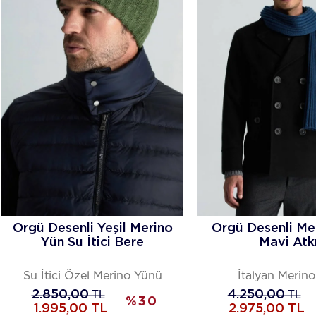
Örgü Desenli Yeşil Merino
Örgü Desenli Me
Yün Su İtici Bere
Mavi Atk
Su İtici Özel Merino Yünü
İtalyan Merin
2.850,00
TL
4.250,00
TL
%
30
1.995,00
TL
2.975,00
TL