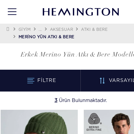
GİYİM
...
AKSESUAR
ATKI & BERE
MERINO YÜN ATKI & BERE
Erkek Merino Yün Atkı & Bere Modell
FILTRE
VARSAYI
3
Ürün Bulunmaktadır.