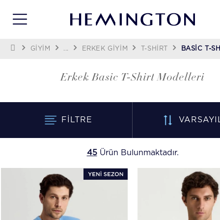
GİYİM
...
ERKEK GIYIM
T-SHIRT
BASIC T-S
Erkek Basic T-Shirt Modelleri
FILTRE
VARSAYI
45
Ürün Bulunmaktadır.