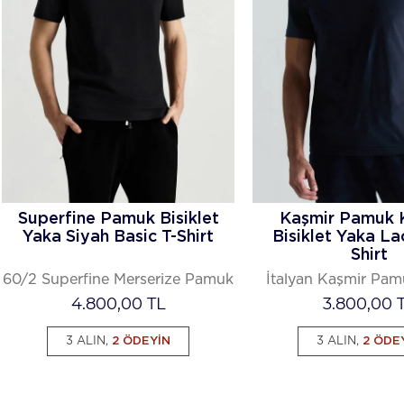
Superfine Pamuk Bisiklet
Kaşmir Pamuk 
Yaka Siyah Basic T-Shirt
Bisiklet Yaka Lac
Shirt
60/2 Superfine Merserize Pamuk
İtalyan Kaşmir Pa
4.800,00
TL
3.800,00
T
3 ALIN,
2 ÖDEYİN
3 ALIN,
2 ÖDE