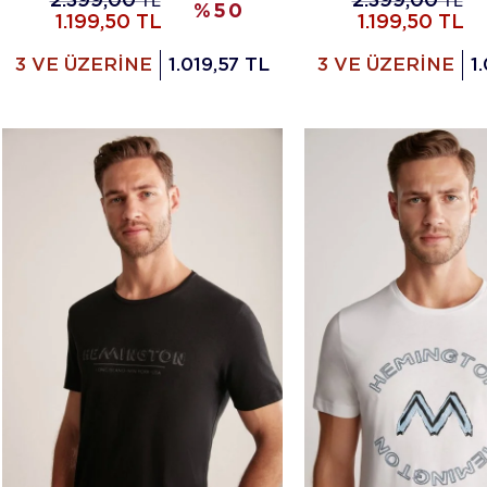
2.399,00
TL
2.399,00
TL
%
50
1.199,50
TL
1.199,50
TL
3 VE ÜZERİNE
1.019,57 TL
3 VE ÜZERİNE
1