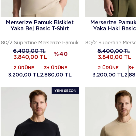
Merserize Pamuk Bisiklet
Merserize Pamuk 
Yaka Bej Basic T-Shirt
Yaka Haki Basic
80/2 Superfine Merserize Pamuk
80/2 Superfine Mers
6.400,00
TL
6.400,00
TL
%
40
3.840,00
TL
3.840,00
TL
2 ÜRÜNE
3+ ÜRÜNE
2 ÜRÜNE
3+
3.200,00 TL
2.880,00 TL
3.200,00 TL
2.88