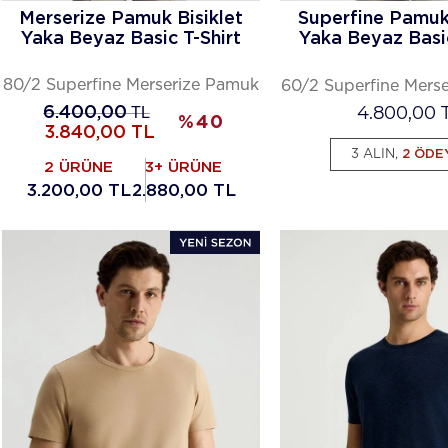
Merserize Pamuk Bisiklet
Superfine Pamuk 
Yaka Beyaz Basic T-Shirt
Yaka Beyaz Basic
80/2 Superfine Merserize Pamuk
60/2 Superfine Mers
4.800,00
6.400,00
TL
%
40
3.840,00
TL
3 ALIN,
2 ÖDE
2 ÜRÜNE
3+ ÜRÜNE
3.200,00 TL
2.880,00 TL