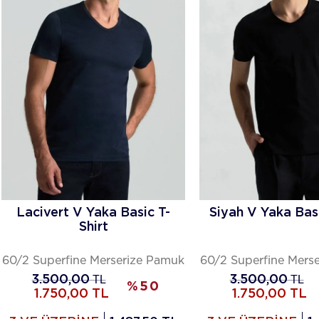
Lacivert V Yaka Basic T-
Siyah V Yaka Basi
Shirt
60/2 Superfine Merserize Pamuk
60/2 Superfine Mers
3.500,00
TL
3.500,00
TL
%
50
1.750,00
TL
1.750,00
TL