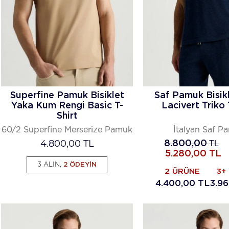
Superfine Pamuk Bisiklet
Saf Pamuk Bisik
Yaka Kum Rengi Basic T-
Lacivert Triko 
Shirt
60/2 Superfine Merserize Pamuk
İtalyan Saf P
4.800,00
TL
8.800,00
TL
5.280,00
TL
3 ALIN,
2 ÖDEYİN
2 ÜRÜNE
3+
4.400,00 TL
3.9