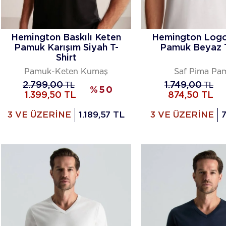
Hemington Baskılı Keten
Hemington Logo
Pamuk Karışım Siyah T-
Pamuk Beyaz T
Shirt
Pamuk-Keten Kumaş
Saf Pima Pa
2.799,00
TL
1.749,00
TL
%
50
1.399,50
TL
874,50
TL
3 VE ÜZERİNE
1.189,57 TL
3 VE ÜZERİNE
7