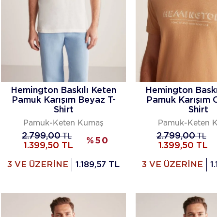
Hemington Baskılı Keten
Hemington Baskı
Pamuk Karışım Beyaz T-
Pamuk Karışım 
Shirt
Shirt
Pamuk-Keten Kumaş
Pamuk-Keten 
2.799,00
TL
2.799,00
TL
%
50
1.399,50
TL
1.399,50
TL
3 VE ÜZERİNE
1.189,57 TL
3 VE ÜZERİNE
1