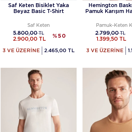
Saf Keten Bisiklet Yaka
Hemington Baskı
Beyaz Basic T-Shirt
Pamuk Karışım Hak
Saf Keten
Pamuk-Keten 
5.800,00
TL
2.799,00
TL
%
50
2.900,00
TL
1.399,50
TL
3 VE ÜZERİNE
2.465,00 TL
3 VE ÜZERİNE
1