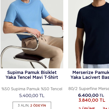
Supima Pamuk Bisiklet
Merserize Pamuk 
Yaka Tencel Mavi T-Shirt
Yaka Lacivert Bas
80/2 Superfine Mers
%50 Supima Pamuk %50 Tencel
5.400,00
TL
6.400,00
TL
3.840,00
TL
3 ALIN,
2 ÖDEYİN
2 ÜRÜNE
3+