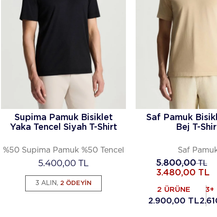
Supima Pamuk Bisiklet
Saf Pamuk Bisik
Yaka Tencel Siyah T-Shirt
Bej T-Shir
%50 Supima Pamuk %50 Tencel
Saf Pamu
5.400,00
TL
5.800,00
TL
3.480,00
TL
3 ALIN,
2 ÖDEYİN
2 ÜRÜNE
3+
2.900,00 TL
2.6