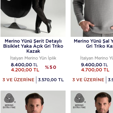
Merino Yünü Şerit Detaylı
Merino Yünü Şal 
Bisiklet Yaka Açık Gri Triko
Gri Triko K
Kazak
İtalyan Merino Yün İplik
İtalyan Merino Yü
8.400,00
TL
9.400,00
TL
%
50
4.200,00
TL
4.700,00
TL
3 VE ÜZERİNE
3.570,00 TL
3 VE ÜZERİNE
3.