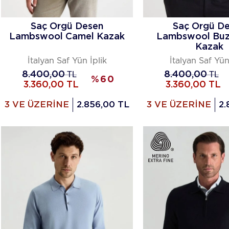
Saç Örgü Desen
Saç Örgü D
Lambswool Camel Kazak
Lambswool Buz
Kazak
İtalyan Saf Yün İplik
İtalyan Saf Yün
8.400,00
TL
8.400,00
TL
%
60
3.360,00
TL
3.360,00
TL
3 VE ÜZERİNE
2.856,00 TL
3 VE ÜZERİNE
2.