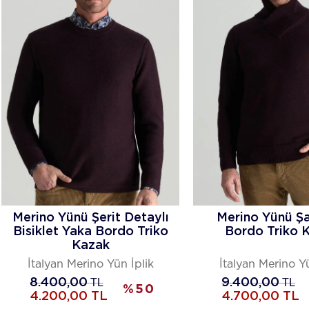
Merino Yünü Şerit Detaylı
Merino Yünü Şa
Bisiklet Yaka Bordo Triko
Bordo Triko 
Kazak
İtalyan Merino Yün İplik
İtalyan Merino Yü
8.400,00
TL
9.400,00
TL
%
50
4.200,00
TL
4.700,00
TL