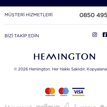
seçebilirsiniz.
Koleksiyonumuzda yer alan her bir siyah erkek kazak 
modellerimiz, Hemington kalitesi ve şıklığıyla gardıro
0850 49
MÜŞTERİ HİZMETLERİ
vazgeçilmez parçası olacak. Tarzınıza uygun kazaklar
için koleksiyonumuzu inceleyebilir, dilerseniz gardır
tamamlamak için
Erkek Yelek
modellerine de göz atabil
BİZİ TAKİP EDİN
Binlerce Yıllık Bir Gelenek: Örgü
© 2026 Hemington. Her Hakkı Saklıdır, Kopyalan
Kazakların Hikayesi
Merino yün kazak, Lambswool kazak, saf kaşmir ka
Alpaka kazak, ipek yün kazak… Dünyanın en değerl
tamamen doğal ipliklerinden üretilen Hemington kaza
geniş renk ve desen skalası ile giyime zevk katıyor.