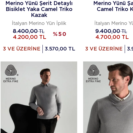
Merino Yünü Şerit Detaylı
Merino Yünü Şa
Bisiklet Yaka Camel Triko
Camel Triko 
Kazak
İtalyan Merino Yün İplik
İtalyan Merino Yü
8.400,00
TL
9.400,00
TL
%
50
4.200,00
TL
4.700,00
TL
3 VE ÜZERİNE
3.570,00 TL
3 VE ÜZERİNE
3.