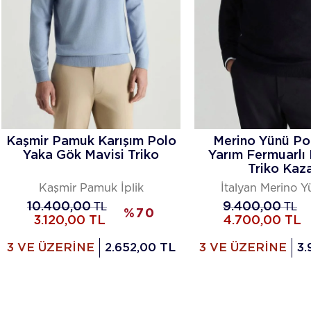
Kaşmir Pamuk Karışım Polo
Merino Yünü Po
Yaka Gök Mavisi Triko
Yarım Fermuarlı 
Triko Kaz
Kaşmir Pamuk İplik
İtalyan Merino Yü
10.400,00
TL
9.400,00
TL
%
70
3.120,00
TL
4.700,00
TL
3 VE ÜZERİNE
2.652,00 TL
3 VE ÜZERİNE
3.