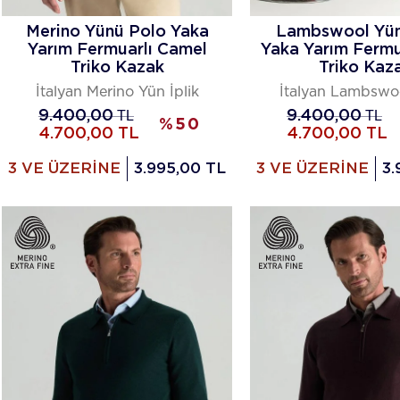
Merino Yünü Polo Yaka
Lambswool Yün
Yarım Fermuarlı Camel
Yaka Yarım Fermua
Triko Kazak
Triko Kaz
İtalyan Merino Yün İplik
İtalyan Lambswo
9.400,00
TL
9.400,00
TL
%
50
4.700,00
TL
4.700,00
TL
3 VE ÜZERİNE
3.995,00 TL
3 VE ÜZERİNE
3.