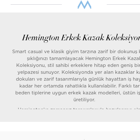
Hemington Erkek Kazak Koleksiyo
Smart casual ve klasik giyim tarzına zarif bir dokunuş
şıklığınızı tamamlayacak Hemington Erkek Kaza
Koleksiyonu, stil sahibi erkeklere hitap eden geniş bi
yelpazesi sunuyor. Koleksiyonda yer alan kazaklar kal
dokuları ve zarif tasarımlarıyla günlük hayattan iş ha
kadar her ortamda rahatlıkla kullanılabilir. Farklı ta
beden tiplerine uygun erkek kazak modelleri, üstün işç
üretiliyor.
Hemington’ın zamansız tasarımlarıyla hazırlanmış ol
ürünler, her mevsim şıklık ve konfor sunarken gardıro
en önemli parçalarından biri olmaya aday. Koleksiy
keşfederek zevkinize uygun
Erkek Yün Kazak
modell
kolaylıkla bulabilirsiniz.