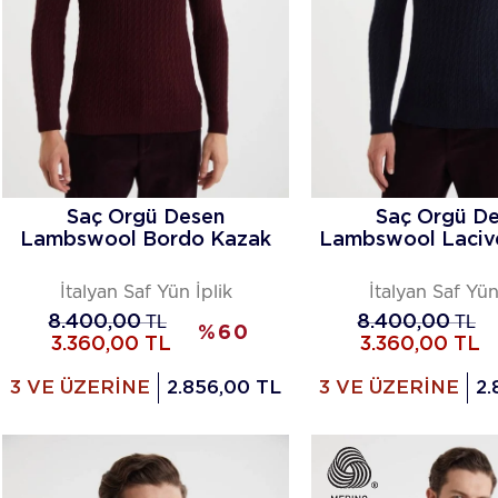
Saç Örgü Desen
Saç Örgü D
Lambswool Bordo Kazak
Lambswool Laciv
İtalyan Saf Yün İplik
İtalyan Saf Yün
8.400,00
TL
8.400,00
TL
%
60
3.360,00
TL
3.360,00
TL
3 VE ÜZERİNE
2.856,00 TL
3 VE ÜZERİNE
2.