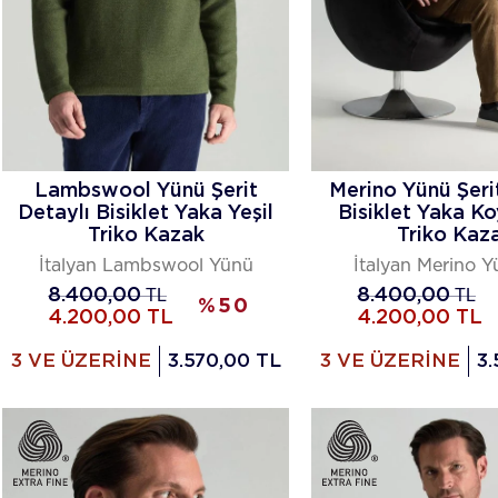
Lambswool Yünü Şerit
Merino Yünü Şeri
Detaylı Bisiklet Yaka Yeşil
Bisiklet Yaka Ko
Triko Kazak
Triko Kaz
İtalyan Lambswool Yünü
İtalyan Merino Yü
8.400,00
TL
8.400,00
TL
%
50
4.200,00
TL
4.200,00
TL
3 VE ÜZERİNE
3.570,00 TL
3 VE ÜZERİNE
3.