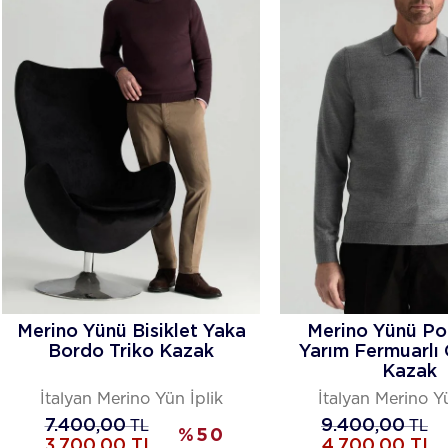
Merino Yünü Bisiklet Yaka
Merino Yünü Po
Bordo Triko Kazak
Yarım Fermuarlı 
Kazak
İtalyan Merino Yün İplik
İtalyan Merino Yü
7.400,00
TL
9.400,00
TL
%
50
3.700,00
TL
4.700,00
TL