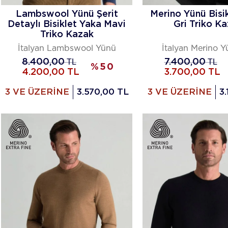
Lambswool Yünü Şerit
Merino Yünü Bisi
Detaylı Bisiklet Yaka Mavi
Gri Triko K
Triko Kazak
İtalyan Lambswool Yünü
İtalyan Merino Yü
8.400,00
TL
7.400,00
TL
%
50
4.200,00
TL
3.700,00
TL
3 VE ÜZERİNE
3.570,00 TL
3 VE ÜZERİNE
3