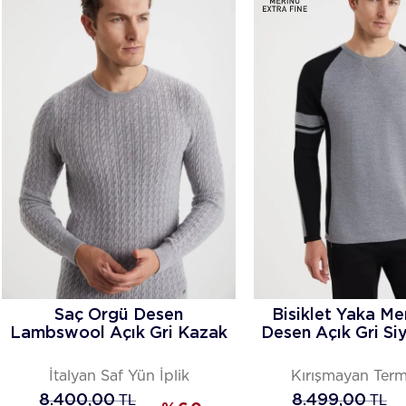
Saç Örgü Desen
Bisiklet Yaka Me
Lambswool Açık Gri Kazak
Desen Açık Gri Si
İtalyan Saf Yün İplik
Kırışmayan Term
8.400,00
TL
8.499,00
TL