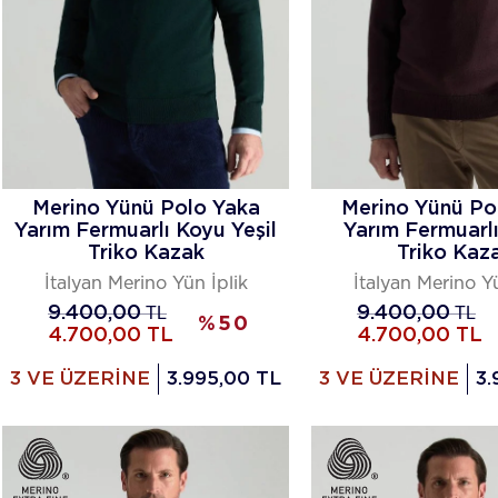
Merino Yünü Polo Yaka
Merino Yünü Po
Yarım Fermuarlı Koyu Yeşil
Yarım Fermuarl
Triko Kazak
Triko Kaz
İtalyan Merino Yün İplik
İtalyan Merino Yü
9.400,00
TL
9.400,00
TL
%
50
4.700,00
TL
4.700,00
TL
3 VE ÜZERİNE
3.995,00 TL
3 VE ÜZERİNE
3.