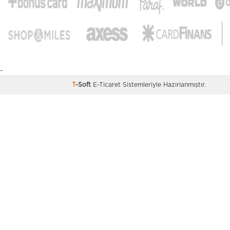
örgüsü, kar, baklava desenli Hemington kazaklar, birinc
kaliteleri, yumuşacık dokuları, mükemmel ısı yalıtıml
zarif detayları ile kışlık kombinlerinize değer kata
Yün kazak üretiminin tarihçesi, MÖ 3000 yıllarına 
uzanıyor. İrlanda’nın balıkçı köylerinden Mezopotam
gelişmiş uygarlıklarına kadar örgü kazaklar, her ne kad
-
tarihlerde şimdiki formlarından çok uzak olsalar 
T
-Soft
E-Ticaret
Sistemleriyle Hazırlanmıştır.
günümüzdeki amacıyla kullanılan bir tür kıyafetmiş: 
karşı direnç kazanmak. Modern zamanlarda ise kazak, 
civarlarında İngiliz balıkçıların su geçirmeyen ve soğu
direnç sağlayan bir kıyafete ihtiyaç duyması neden
tasarlanmış. Boğazla beraber tüm üst vücudu kaplaya
soğuk geçirmez kazaklar, evrimleşerek günümüzdeki 
bisiklet yaka ve polo yaka gibi türlere ayrılmış.
Yumuşacık bir His: Hemington Erk
Kazak Modelleri