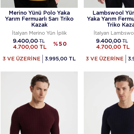
Merino Yünü Polo Yaka
Lambswool Yün
Yarım Fermuarlı Sarı Triko
Yaka Yarım Fermu
Kazak
Triko Kaz
İtalyan Merino Yün İplik
İtalyan Lambswo
9.400,00
TL
9.400,00
TL
%
50
4.700,00
TL
4.700,00
TL
3 VE ÜZERİNE
3.995,00 TL
3 VE ÜZERİNE
3.