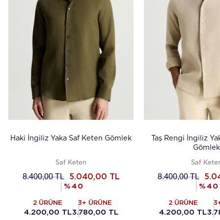
Haki İngiliz Yaka Saf Keten Gömlek
Taş Rengi İngiliz Y
Gömlek
Saf Keten
Saf Kete
8.400,00
TL
8.400,00
TL
5.040,00
TL
5.0
%
40
%
40
2 ÜRÜNE
3+ ÜRÜNE
2 ÜRÜNE
3
4.200,00 TL
3.780,00 TL
4.200,00 TL
3.