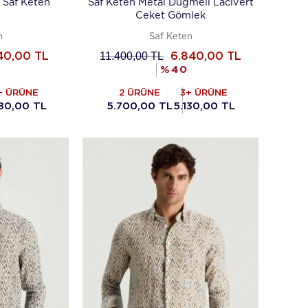
a Saf Keten
Saf Keten Metal Düğmeli Lacivert
Ceket Gömlek
n
Saf Keten
11.400,00
TL
40,00
TL
6.840,00
TL
%
40
+ ÜRÜNE
2 ÜRÜNE
3+ ÜRÜNE
780,00 TL
5.700,00 TL
5.130,00 TL