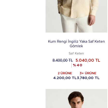
Kum Rengi İngiliz Yaka Saf Keten
Gömlek
Saf Keten
8.400,00
TL
5.040,00
TL
%
40
2 ÜRÜNE
3+ ÜRÜNE
4.200,00 TL
3.780,00 TL