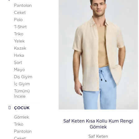
Pantolon
Ceket
Polo
T-Shirt
Triko
Yelek
Kazak
Hırka
Şort
Mayo
Dış Giyim
İç Giyim
Tümünü
İncele
ÇOCUK
Gömlek
Saf Keten Kısa Kollu Kum Rengi
Triko
Gömlek
Pantolon
Saf Keten
Ceket