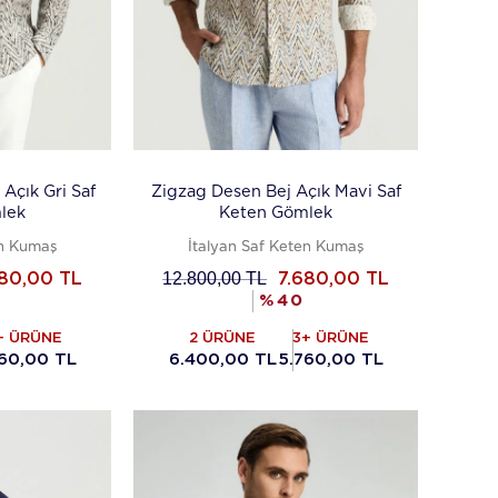
Açık Gri Saf
Zigzag Desen Bej Açık Mavi Saf
lek
Keten Gömlek
en Kumaş
İtalyan Saf Keten Kumaş
12.800,00
TL
680,00
TL
7.680,00
TL
%
40
+ ÜRÜNE
2 ÜRÜNE
3+ ÜRÜNE
60,00 TL
6.400,00 TL
5.760,00 TL