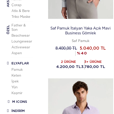
Çorap
Atkı & Bere
Triko Maske
Father &
ÖZEL
Saf Pamuk İtalyan Yaka Açık Mavi
Son
Business Gömlek
Beachwear
Saf Pamuk
Loungewear
Activewear
8.400,00
TL
5.040,00
TL
%
40
Aspen
2 ÜRÜNE
3+ ÜRÜNE
ELYAFLAR
4.200,00 TL
3.780,00 TL
Pamuk
Keten
İpek
Yün
Kaşmir
M ICONS
İNDİRİM