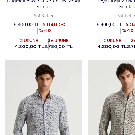
Düğmeli Yaka Saf Keten Taş Rengi
Beyaz İngiliz Yak
Gömlek
Gömlek
Saf Keten
Saf Kete
8.400,00
TL
8.400,00
TL
5.040,00
TL
5.0
%
40
%
40
2 ÜRÜNE
3+ ÜRÜNE
2 ÜRÜNE
3
4.200,00 TL
3.780,00 TL
4.200,00 TL
3.