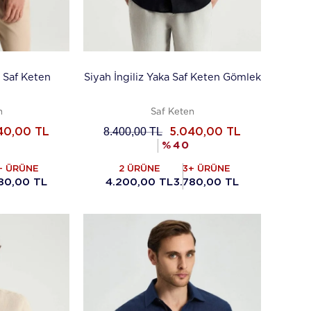
a Saf Keten
Siyah İngiliz Yaka Saf Keten Gömlek
n
Saf Keten
8.400,00
TL
40,00
TL
5.040,00
TL
%
40
+ ÜRÜNE
2 ÜRÜNE
3+ ÜRÜNE
780,00 TL
4.200,00 TL
3.780,00 TL