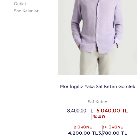
Outlet
Son Kalanlar
Mor İngiliz Yaka Saf Keten Gömlek
Saf Keten
8.400,00
TL
5.040,00
TL
%
40
2 ÜRÜNE
3+ ÜRÜNE
4.200,00 TL
3.780,00 TL