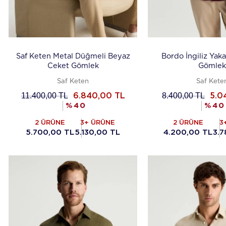
Saf Keten Metal Düğmeli Beyaz
Bordo İngiliz Yak
Ceket Gömlek
Gömlek
Saf Keten
Saf Kete
11.400,00
TL
8.400,00
TL
6.840,00
TL
5.0
%
40
%
40
2 ÜRÜNE
3+ ÜRÜNE
2 ÜRÜNE
3
5.700,00 TL
5.130,00 TL
4.200,00 TL
3.