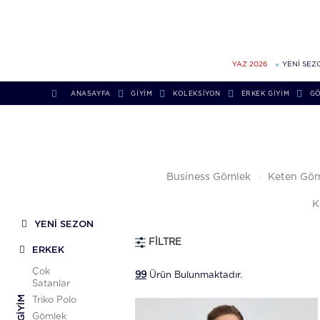
YAZ 2026
YENİ SEZ
ANASAYFA
GİYİM
KOLEKSIYON
ERKEK GIYIM
G
Business Gömlek
Keten Göm
K
YENİ SEZON
FILTRE
ERKEK
Çok
99
Ürün Bulunmaktadır.
Satanlar
GIYIM
Triko Polo
Gömlek