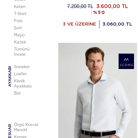
7.200,00
TL
3.600,00
TL
Keten
%
50
T-Shirt
Polo
3 VE ÜZERİNE
3.060,00 TL
Şort
Mayo
Kazak
Tümünü
İncele
Sneaker
AYAKKABI
Loafer
Klasik
Ayakkabı
Bot
Örgü Kravat
AKSESUAR
Mendil
Kemer