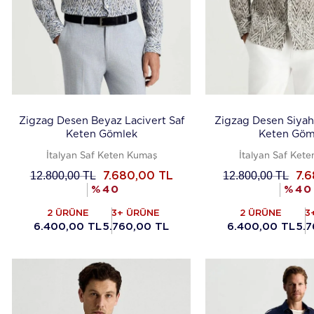
Zigzag Desen Beyaz Lacivert Saf
Zigzag Desen Siyah 
Keten Gömlek
Keten Göm
İtalyan Saf Keten Kumaş
İtalyan Saf Ket
12.800,00
TL
12.800,00
TL
7.680,00
TL
7.
%
40
%
40
2 ÜRÜNE
3+ ÜRÜNE
2 ÜRÜNE
3
6.400,00 TL
5.760,00 TL
6.400,00 TL
5.7