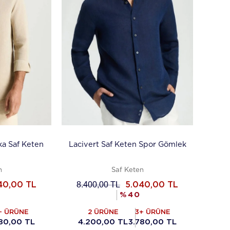
aka Saf Keten
Lacivert Saf Keten Spor Gömlek
n
Saf Keten
8.400,00
TL
40,00
TL
5.040,00
TL
%
40
+ ÜRÜNE
2 ÜRÜNE
3+ ÜRÜNE
780,00 TL
4.200,00 TL
3.780,00 TL