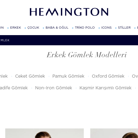
ON
ERKEK
ÇOCUK
BABA & OĞUL
TRİKO POLO
ICONS
STİLLER
ÖMLEK
Erkek Gömlek Modelleri
lek
Ceket Gömlek
Pamuk Gömlek
Oxford Gömlek
Ov
adife Gömlek
Non-Iron Gömlek
Kaşmir Karışımlı Gömlek