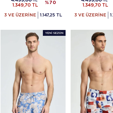
4.499,00
TL
4.499,00
TL
%
70
1.349,70
TL
1.349,70
TL
3 VE ÜZERİNE
1.147,25 TL
3 VE ÜZERİNE
1