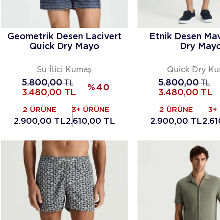
Geometrik Desen Lacivert
Etnik Desen Mav
Quick Dry Mayo
Dry May
Su İtici Kumaş
Quick Dry K
5.800,00
TL
5.800,00
TL
%
40
3.480,00
TL
3.480,00
TL
2 ÜRÜNE
3+ ÜRÜNE
2 ÜRÜNE
3+
2.900,00 TL
2.610,00 TL
2.900,00 TL
2.6