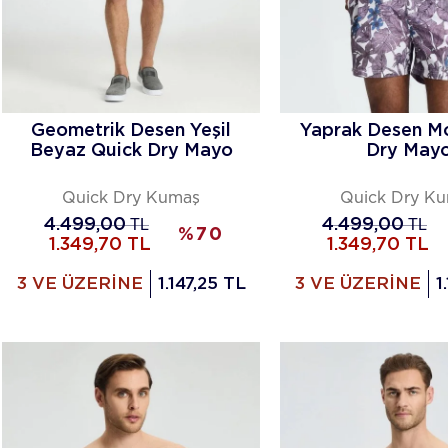
Geometrik Desen Yeşil
Yaprak Desen M
Beyaz Quick Dry Mayo
Dry May
Quick Dry Kumaş
Quick Dry K
4.499,00
TL
4.499,00
TL
%
70
1.349,70
TL
1.349,70
TL
3 VE ÜZERİNE
1.147,25 TL
3 VE ÜZERİNE
1