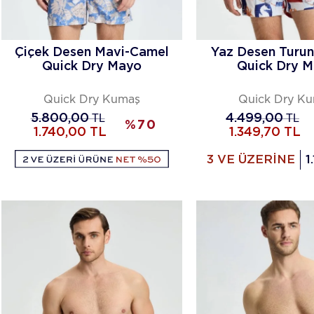
Çiçek Desen Mavi-Camel
Yaz Desen Turu
Quick Dry Mayo
Quick Dry 
Quick Dry Kumaş
Quick Dry K
5.800,00
TL
4.499,00
TL
%
70
1.740,00
TL
1.349,70
TL
3 VE ÜZERİNE
1