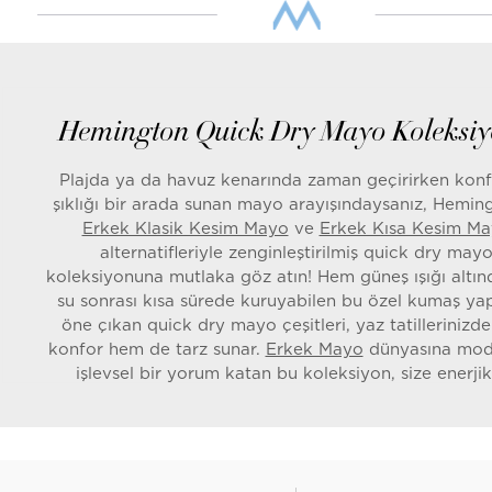
Hemington Quick Dry Mayo Koleksi
Plajda ya da havuz kenarında zaman geçirirken konf
şıklığı bir arada sunan mayo arayışındaysanız, Heming
Erkek Klasik Kesim Mayo
ve
Erkek Kısa Kesim M
alternatifleriyle zenginleştirilmiş quick dry may
koleksiyonuna mutlaka göz atın! Hem güneş ışığı altı
su sonrası kısa sürede kuruyabilen bu özel kumaş yap
öne çıkan quick dry mayo çeşitleri, yaz tatillerinizd
konfor hem de tarz sunar.
Erkek Mayo
dünyasına mod
işlevsel bir yorum katan bu koleksiyon, size enerji
sofistike bir görünüm kazandırır.
Kısa Sürede Kuruyan Polyester Kum