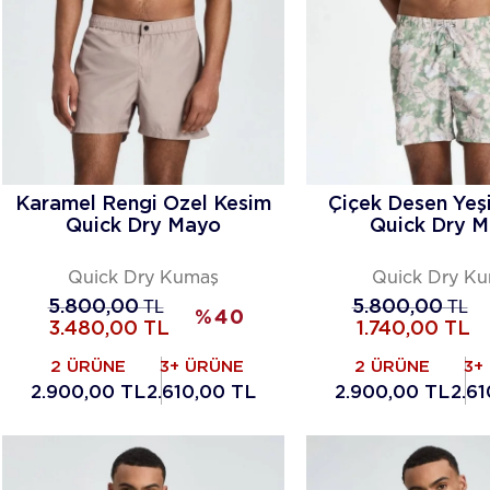
Karamel Rengi Özel Kesim
Çiçek Desen Yeş
Quick Dry Mayo
Quick Dry 
Quick Dry Kumaş
Quick Dry K
5.800,00
TL
5.800,00
TL
%
40
3.480,00
TL
1.740,00
TL
2 ÜRÜNE
3+ ÜRÜNE
2 ÜRÜNE
3+
2.900,00 TL
2.610,00 TL
2.900,00 TL
2.6