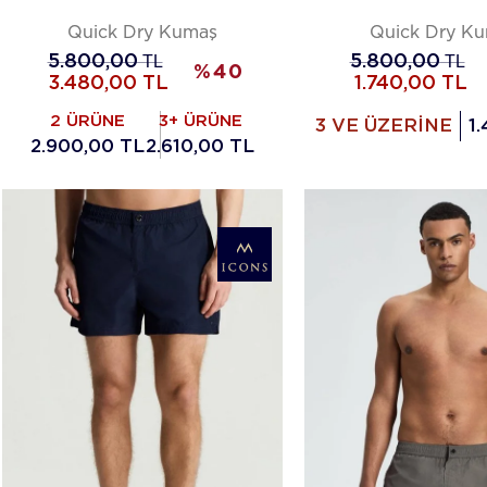
Quick Dry Kumaş
Quick Dry K
5.800,00
TL
5.800,00
TL
%
40
3.480,00
TL
1.740,00
TL
2 ÜRÜNE
3+ ÜRÜNE
3 VE ÜZERİNE
1
2.900,00 TL
2.610,00 TL