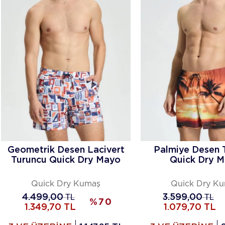
Geometrik Desen Lacivert
Palmiye Desen 
Turuncu Quick Dry Mayo
Quick Dry 
Quick Dry Kumaş
Quick Dry K
4.499,00
TL
3.599,00
TL
%
70
1.349,70
TL
1.079,70
TL