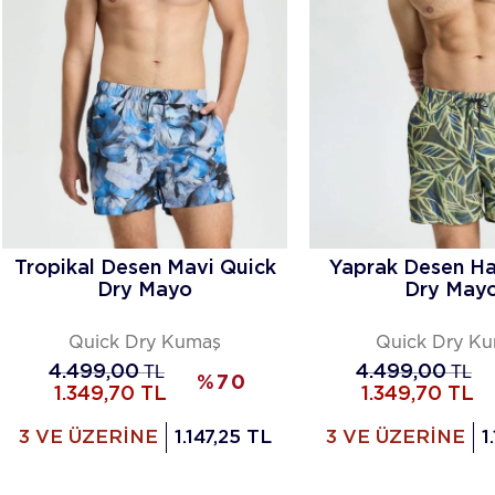
Tropikal Desen Mavi Quick
Yaprak Desen Ha
Dry Mayo
Dry May
Quick Dry Kumaş
Quick Dry K
4.499,00
TL
4.499,00
TL
%
70
1.349,70
TL
1.349,70
TL
3 VE ÜZERİNE
1.147,25 TL
3 VE ÜZERİNE
1