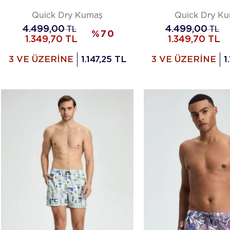
Quick Dry Kumaş
Quick Dry K
4.499,00
TL
4.499,00
TL
%
70
1.349,70
TL
1.349,70
TL
3 VE ÜZERİNE
1.147,25 TL
3 VE ÜZERİNE
1