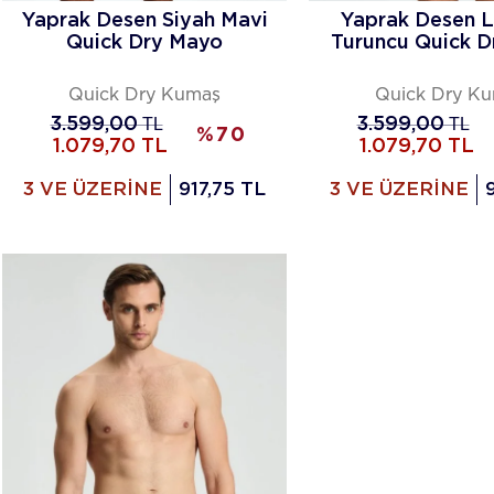
Yaprak Desen Siyah Mavi
Yaprak Desen L
Quick Dry Mayo
Turuncu Quick 
Quick Dry Kumaş
Quick Dry K
3.599,00
TL
3.599,00
TL
%
70
1.079,70
TL
1.079,70
TL
3 VE ÜZERİNE
917,75 TL
3 VE ÜZERİNE