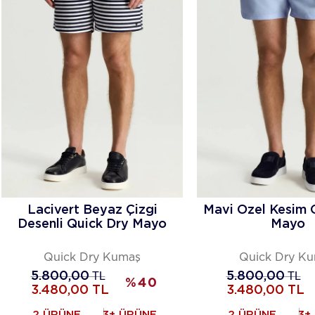
Lacivert Beyaz Çizgi
Mavi Özel Kesim 
Desenli Quick Dry Mayo
Mayo
Quick Dry Kumaş
Quick Dry K
5.800,00
TL
5.800,00
TL
%
40
3.480,00
TL
3.480,00
TL
2 ÜRÜNE
3+ ÜRÜNE
2 ÜRÜNE
3+