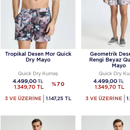
Tropikal Desen Mor Quick
Geometrik Des
Dry Mayo
Rengi Beyaz Qu
Mayo
Quick Dry Kumaş
Quick Dry K
4.499,00
TL
4.499,00
TL
%
70
1.349,70
TL
1.349,70
TL
3 VE ÜZERİNE
1.147,25 TL
3 VE ÜZERİNE
1