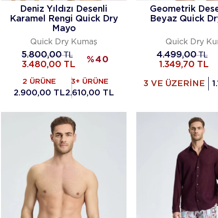
Deniz Yıldızı Desenli
Geometrik Des
Karamel Rengi Quick Dry
Beyaz Quick D
Mayo
Quick Dry Kumaş
Quick Dry K
5.800,00
TL
4.499,00
TL
%
40
3.480,00
TL
1.349,70
TL
2 ÜRÜNE
3+ ÜRÜNE
3 VE ÜZERİNE
1
2.900,00 TL
2.610,00 TL