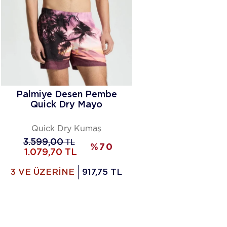
Palmiye Desen Pembe
Quick Dry Mayo
Quick Dry Kumaş
3.599,00
TL
%
70
1.079,70
TL
3 VE ÜZERİNE
917,75 TL