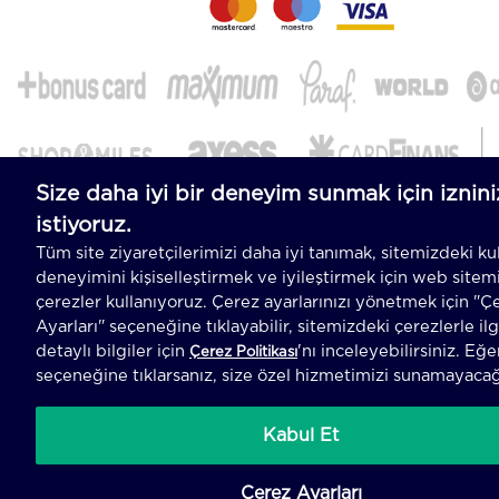
-
T
-Soft
E-Ticaret
Sistemleriyle Hazırlanmıştır.