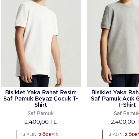
Bisiklet Yaka Rahat Resim
Bisiklet Yaka Ra
Saf Pamuk Beyaz Çocuk T-
Saf Pamuk Açık G
Shirt
T-Shirt
Saf Pamuk
Saf Pamu
2.400,00
TL
2.400,00
T
3 ALIN,
2 ÖDEYİN
3 ALIN,
2 ÖDE