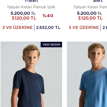
T-Shirt
Shirt
İtalyan Keten Pamuk İplik
İtalyan Keten Pam
5.200,00
TL
5.200,00
TL
%
40
3.120,00
TL
3.120,00
TL
3 VE ÜZERİNE
2.652,00 TL
3 VE ÜZERİNE
2.