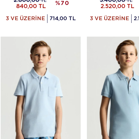
2.800,00
TL
3.400,00
TL
%
70
840,00
TL
2.520,00
TL
3 VE ÜZERİNE
714,00 TL
3 VE ÜZERİNE
2