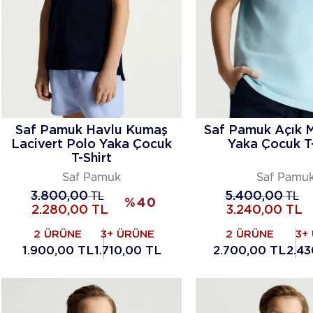
Saf Pamuk Havlu Kumaş
Saf Pamuk Açık 
Lacivert Polo Yaka Çocuk
Yaka Çocuk T-
T-Shirt
Saf Pamuk
Saf Pamu
3.800,00
TL
5.400,00
TL
%
40
2.280,00
TL
3.240,00
TL
2 ÜRÜNE
3+ ÜRÜNE
2 ÜRÜNE
3+
1.900,00 TL
1.710,00 TL
2.700,00 TL
2.43