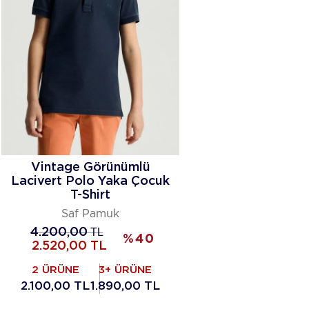
Vintage Görünümlü
Lacivert Polo Yaka Çocuk
T-Shirt
Saf Pamuk
4.200,00
TL
%
40
2.520,00
TL
2 ÜRÜNE
3+ ÜRÜNE
2.100,00 TL
1.890,00 TL