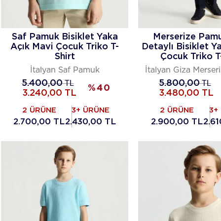
Saf Pamuk Bisiklet Yaka
Merserize Pam
Açık Mavi Çocuk Triko T-
Detaylı Bisiklet 
Shirt
Çocuk Triko T
İtalyan Saf Pamuk
İtalyan Giza Merse
5.400,00
TL
5.800,00
TL
%
40
3.240,00
TL
3.480,00
TL
2 ÜRÜNE
3+ ÜRÜNE
2 ÜRÜNE
3+
2.700,00 TL
2.430,00 TL
2.900,00 TL
2.6