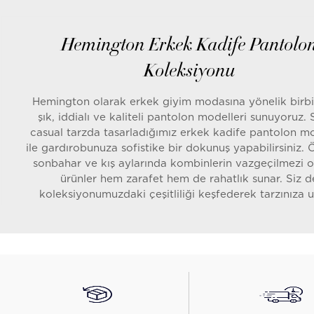
Hemington Erkek Kadife Pantolo
Koleksiyonu
Hemington olarak erkek giyim modasına yönelik birbi
şık, iddialı ve kaliteli pantolon modelleri sunuyoruz.
casual tarzda tasarladığımız erkek kadife pantolon mo
ile gardırobunuza sofistike bir dokunuş yapabilirsiniz. Ö
sonbahar ve kış aylarında kombinlerin vazgeçilmezi o
ürünler hem zarafet hem de rahatlık sunar. Siz d
koleksiyonumuzdaki çeşitliliği keşfederek tarzınıza 
kadife pantolon modellerini seçebilirsiniz. Erkek pan
kategorimizde yer alan bu özel ürünlere göz atmak iç
Pantolon
sayfamızı ziyaret edebilirsiniz.
Kadife Kumaşın Konforunu Sunan E
Kadife Pantolonlar