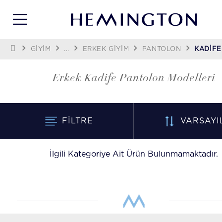
GİYİM
...
ERKEK GIYIM
PANTOLON
KADIFE
Erkek Kadife Pantolon Modelleri
FILTRE
VARSAYI
İlgili Kategoriye Ait Ürün Bulunmamaktadır.