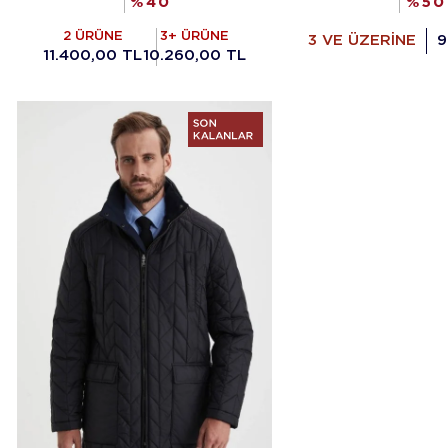
%
40
%
50
2 ÜRÜNE
3+ ÜRÜNE
3 VE ÜZERİNE
9
11.400,00 TL
10.260,00 TL