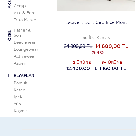
Çorap
Atkı & Bere
Triko Maske
Lacivert Dört Cep İnce Mont
Father &
ÖZEL
Son
Su İtici Kumaş
Beachwear
24.800,00
TL
14.880,00
TL
Loungewear
%
40
Activewear
2 ÜRÜNE
3+ ÜRÜNE
Aspen
12.400,00 TL
11.160,00 TL
ELYAFLAR
Pamuk
Keten
İpek
Yün
Kaşmir
M ICONS
İNDİRİM