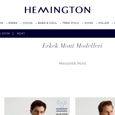
ON
ERKEK
ÇOCUK
BABA & OĞUL
TRİKO POLO
ICONS
STİLLER
Ş GIYIM
MONT
Erkek Mont Modelleri
Mevsimlik Mont