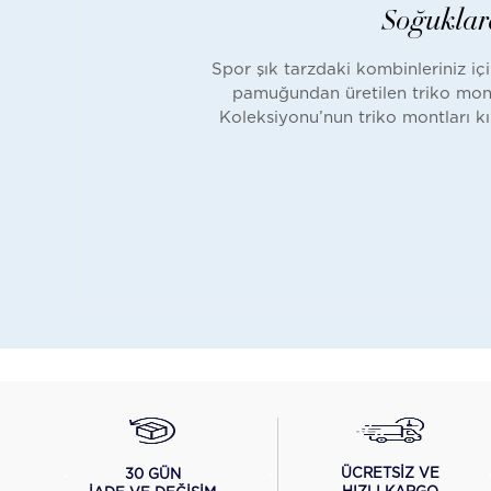
Outlet
Soğuklar
Son Kalanlar
Spor şık tarzdaki kombinleriniz iç
pamuğundan üretilen triko montl
Koleksiyonu’nun triko montları kırı
ÜCRETSİZ VE
30 GÜN