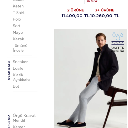
%
40
Keten
2 ÜRÜNE
3+ ÜRÜNE
T-Shirt
11.400,00 TL
10.260,00 TL
Polo
Şort
Mayo
Kazak
Tümünü
İncele
Sneaker
AYAKKABI
Loafer
Klasik
Ayakkabı
Bot
Örgü Kravat
AKSESUAR
Mendil
Kemer