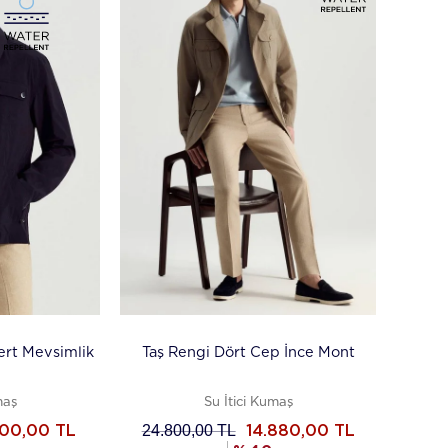
Taş Rengi Dört Cep İnce Mont
ert Mevsimlik
Su İtici Kumaş
maş
24.800,00
TL
14.880,00
TL
200,00
TL