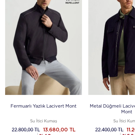
Fermuarlı Yazlık Lacivert Mont
Metal Düğmeli Laciv
Mont
Su İtici Kumaş
Su İtici Ku
22.800,00
TL
22.400,00
TL
13.680,00
TL
11.