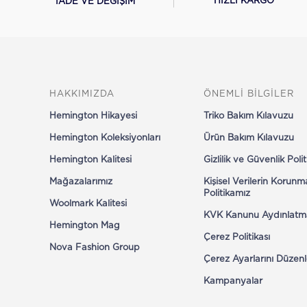
HIZLI KARGO
İADE VE DEĞİŞİM
HAKKIMIZDA
ÖNEMLİ BİLGİLER
Hemington Hikayesi
Triko Bakım Kılavuzu
Hemington Koleksiyonları
Ürün Bakım Kılavuzu
Hemington Kalitesi
Gizlilik ve Güvenlik Poli
Mağazalarımız
Kişisel Verilerin Korunm
Politikamız
Woolmark Kalitesi
KVK Kanunu Aydınlatm
Hemington Mag
Çerez Politikası
Nova Fashion Group
Çerez Ayarlarını Düzenl
Kampanyalar