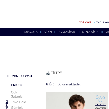
YAZ 2026
YENİ SEZ
ANASAYFA
GİYİM
KOLEKSIYON
ERKEK GIYIM
DI
FILTRE
YENİ SEZON
6
Ürün Bulunmaktadır.
ERKEK
Çok
Satanlar
GIYIM
Triko Polo
Gömlek