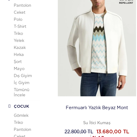
Pantolon
Ceket
Polo
T-Shirt
Triko
Yelek
Kazak
Hırka
Şort
Mayo
Dış Giyim
İç Giyim
Tümünü
İncele
ÇOCUK
Fermuarlı Yazlık Beyaz Mont
Gömlek
Triko
Su İtici Kumaş
Pantolon
22.800,00
TL
13.680,00
TL
Ceket