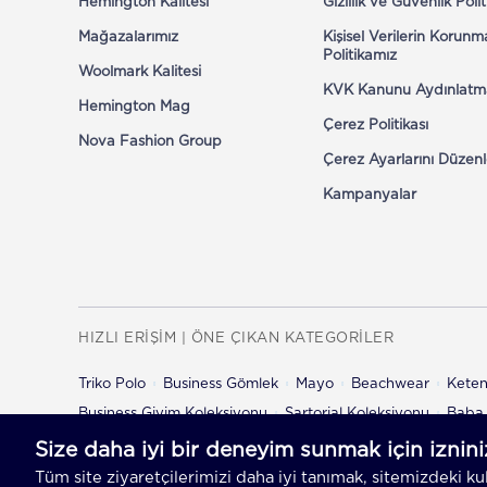
Hemington Kalitesi
Gizlilik ve Güvenlik Poli
Mağazalarımız
Kişisel Verilerin Korunm
Politikamız
Woolmark Kalitesi
KVK Kanunu Aydınlatm
Hemington Mag
Çerez Politikası
Nova Fashion Group
Çerez Ayarlarını Düzenl
Kampanyalar
HIZLI ERİŞİM | ÖNE ÇIKAN KATEGORİLER
Triko Polo
Business Gömlek
Mayo
Beachwear
Kete
Business Giyim Koleksiyonu
Sartorial Koleksiyonu
Baba 
Çocuk Şort
Çocuk Pantolon