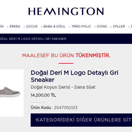
ON
ERKEK
ÇOCUK
BABA & OĞUL
TRİKO POLO
ICONS
STİLLER
OĞAL DERI M LOGO DETAYLI GRI SNEAKER
MAALESEF BU ÜRÜN
TÜKENMİŞTİR.
Doğal Deri M Logo Detaylı Gri
Sneaker
Doğal Koyun Derisi - Dana Süet
TL
14.200,00
Ürün Kodu
: 254705|023
KATEGORIDEKI DIĞER ÜRÜNLERE GIT