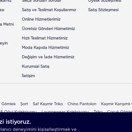
tikamız
Sıkça Sorulan Sorular
Üyelik Sözleşmesi
ası
Satış ve Teslimat Koşullarımız
Satış Sözleşmesi
Online Hizmetlerimiz
a Metni
Ücretsiz Gönderi Hizmetimiz
Hızlı Teslimat Hizmetimiz
eyin
Moda Kapıda Hizmetimiz
Değişim ve İade Hizmetimiz
Kurumsal Satış
İletişim
n Gömlek
Şort
Saf Kaşmir Triko
Chino Pantolon
Kaşmir Karışıml
& Oğul Koleksiyonu
Loungewear Koleksiyonu
Triko
Çocuk Göml