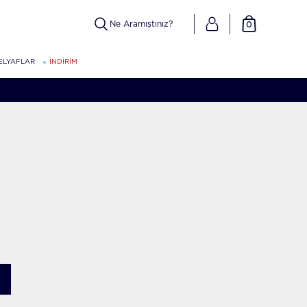
0
ELYAFLAR
İNDİRİM