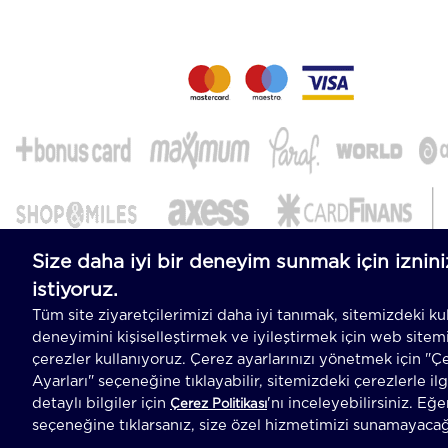
-
T
-Soft
E-Ticaret
Sistemleriyle Hazırlanmıştır.