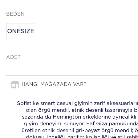
BEDEN
ONESIZE
ADET
HANGİ MAĞAZADA VAR?
Sofistike smart casual giyimin zarif aksesuarlar
olan örgü mendil, etnik desenli tasarımıyla b
sezonda da Hemington erkeklerine ayrıcalıklı 
giyim deneyimi sunuyor. Saf Giza pamuğund
üretilen etnik desenli gri-beyaz örgü mendil; ö
dokusu, inceliği, zarif triko işçiliği ve stil sahi