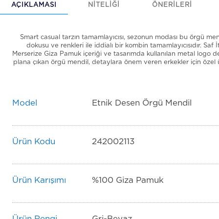
AÇIKLAMASI
NİTELİĞİ
ÖNERİLERİ
Smart casual tarzın tamamlayıcısı, sezonun modası bu örgü mend
dokusu ve renkleri ile iddialı bir kombin tamamlayıcısıdır. Saf 
Merserize Giza Pamuk içeriği ve tasarımda kullanılan metal logo de
plana çıkan örgü mendil, detaylara önem veren erkekler için özel ür
Model
Etnik Desen Örgü Mendil
Ürün Kodu
242002113
Ürün Karışımı
%100 Giza Pamuk
Ürün Rengi
Gri-Beyaz