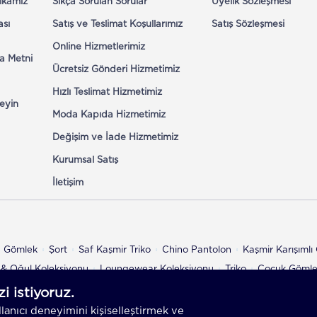
tikamız
Sıkça Sorulan Sorular
Üyelik Sözleşmesi
ası
Satış ve Teslimat Koşullarımız
Satış Sözleşmesi
Online Hizmetlerimiz
a Metni
Ücretsiz Gönderi Hizmetimiz
Hızlı Teslimat Hizmetimiz
eyin
Moda Kapıda Hizmetimiz
Değişim ve İade Hizmetimiz
Kurumsal Satış
İletişim
n Gömlek
Şort
Saf Kaşmir Triko
Chino Pantolon
Kaşmir Karışıml
& Oğul Koleksiyonu
Loungewear Koleksiyonu
Triko
Çocuk Göml