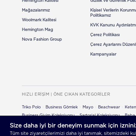
Hemington Kalitesi
Gizlilik ve Güvenlik Poli
Mağazalarımız
Kişisel Verilerin Korunm
Politikamız
Woolmark Kalitesi
KVK Kanunu Aydınlatm
Hemington Mag
Çerez Politikası
Nova Fashion Group
Çerez Ayarlarını Düzenl
Kampanyalar
HIZLI ERİŞİM | ÖNE ÇIKAN KATEGORİLER
Triko Polo
Business Gömlek
Mayo
Beachwear
Kete
Business Giyim Koleksiyonu
Sartorial Koleksiyonu
Baba 
Çocuk Şort
Çocuk Pantolon