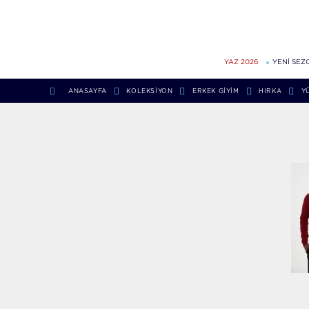
YAZ 2026
YENİ SEZ
ANASAYFA
KOLEKSIYON
ERKEK GIYIM
HIRKA
Y