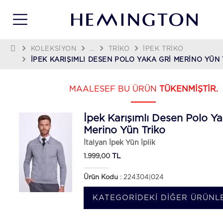
KOLEKSIYON
...
TRIKO
İPEK TRIKO
İPEK KARIŞIMLI DESEN POLO YAKA GRI MERINO YÜN 
MAALESEF BU ÜRÜN
TÜKENMİŞTİR.
İpek Karışımlı Desen Polo Ya
Merino Yün Triko
İtalyan İpek Yün İplik
TL
1.999,00
Ürün Kodu
: 224304|024
KATEGORIDEKI DIĞER ÜRÜNLE