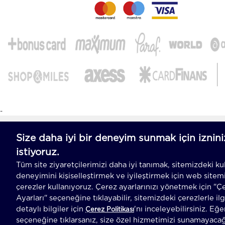
-
T
-Soft
E-Ticaret
Sistemleriyle Hazırlanmıştır.