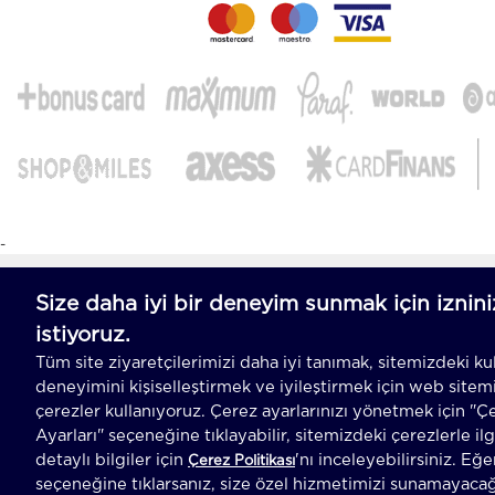
-
T
-Soft
E-Ticaret
Sistemleriyle Hazırlanmıştır.