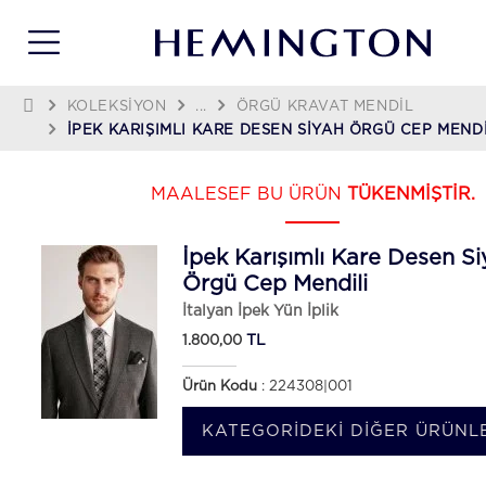
KOLEKSIYON
...
ÖRGÜ KRAVAT MENDIL
İPEK KARIŞIMLI KARE DESEN SIYAH ÖRGÜ CEP MENDI
MAALESEF BU ÜRÜN
TÜKENMİŞTİR.
İpek Karışımlı Kare Desen S
Örgü Cep Mendili
İtalyan İpek Yün İplik
TL
1.800,00
Ürün Kodu
: 224308|001
KATEGORIDEKI DIĞER ÜRÜNLE