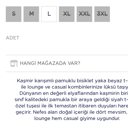
S
M
L
XL
XXL
3XL
ADET
HANGİ MAĞAZADA VAR?
Kaşmir karışımlı pamuklu bisiklet yaka beyaz t-
ile lounge ve casual kombinlerinize lüksü taşıy
Dünyanın en değerli elyaflarından kaşmirin bir
sınıf kalitedeki pamukla bir araya geldiği siyah t-
özel tuşesi ile ilk temastan itibaren duyuları har
geçirir. Nefes alan doğal içeriği ile dört mevsim
lounge hem casual giyime uygundur.