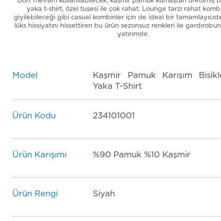
Dört mevsim kullanılabilecek, kaşmir pamuk kumaştan üretilmiş bu
yaka t-shirt, özel tuşesi ile çok rahat. Lounge tarzı rahat komb
giyilebileceği gibi casual kombinler için de ideal bir tamamlayıcıdı
lüks hissiyatını hissettiren bu ürün sezonsuz renkleri ile gardırobun
yatırımdır.
Model
Kaşmir Pamuk Karışım Bisikl
Yaka T-Shirt
Ürün Kodu
234101001
Ürün Karışımı
%90 Pamuk %10 Kaşmir
Ürün Rengi
Siyah