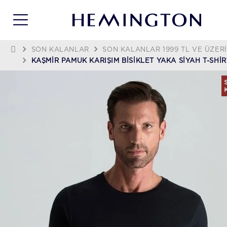
SON KALANLAR
SON KALANLAR 1999 TL VE ÜZERI
KAŞMIR PAMUK KARIŞIM BISIKLET YAKA SIYAH T-SHIR