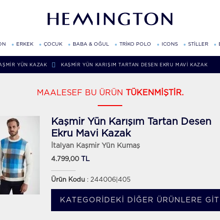
ON
ERKEK
ÇOCUK
BABA & OĞUL
TRİKO POLO
ICONS
STİLLER
AŞMIR YÜN KAZAK
KAŞMIR YÜN KARIŞIM TARTAN DESEN EKRU MAVI KAZAK
MAALESEF BU ÜRÜN
TÜKENMİŞTİR.
Kaşmir Yün Karışım Tartan Desen
Ekru Mavi Kazak
İtalyan Kaşmir Yün Kumaş
TL
4.799,00
Ürün Kodu
: 244006|405
KATEGORIDEKI DIĞER ÜRÜNLERE GIT