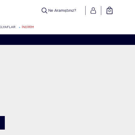
0
ELYAFLAR
İNDİRİM