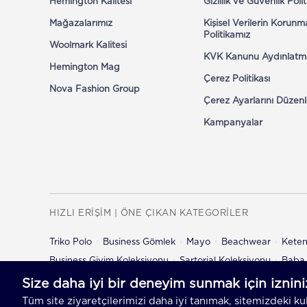
Hemington Kalitesi
Gizlilik ve Güvenlik Poli
Mağazalarımız
Kişisel Verilerin Korunm
Politikamız
Woolmark Kalitesi
KVK Kanunu Aydınlatm
Hemington Mag
Çerez Politikası
Nova Fashion Group
Çerez Ayarlarını Düzenl
Kampanyalar
HIZLI ERİŞİM | ÖNE ÇIKAN KATEGORİLER
Triko Polo
Business Gömlek
Mayo
Beachwear
Kete
Business Giyim Koleksiyonu
Sartorial Koleksiyonu
Baba 
Çocuk Şort
Çocuk Pantolon