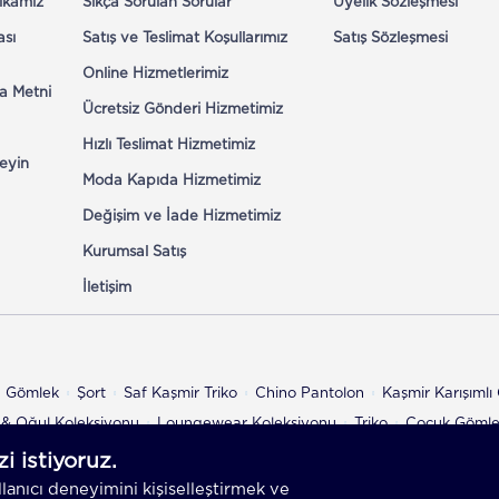
tikamız
Sıkça Sorulan Sorular
Üyelik Sözleşmesi
ası
Satış ve Teslimat Koşullarımız
Satış Sözleşmesi
Online Hizmetlerimiz
a Metni
Ücretsiz Gönderi Hizmetimiz
Hızlı Teslimat Hizmetimiz
eyin
Moda Kapıda Hizmetimiz
Değişim ve İade Hizmetimiz
Kurumsal Satış
İletişim
n Gömlek
Şort
Saf Kaşmir Triko
Chino Pantolon
Kaşmir Karışıml
& Oğul Koleksiyonu
Loungewear Koleksiyonu
Triko
Çocuk Göml