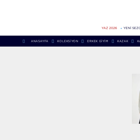
YAZ 2026
YENİ SEZ
ANASAYFA
KOLEKSIYON
ERKEK GIYIM
KAZAK
K