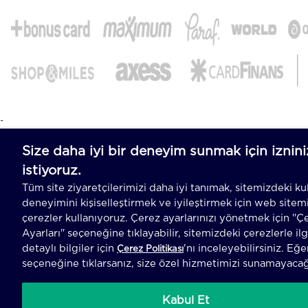
-
T
-Soft
E-Ticaret
Sistemleriyle Hazırlanmıştır.