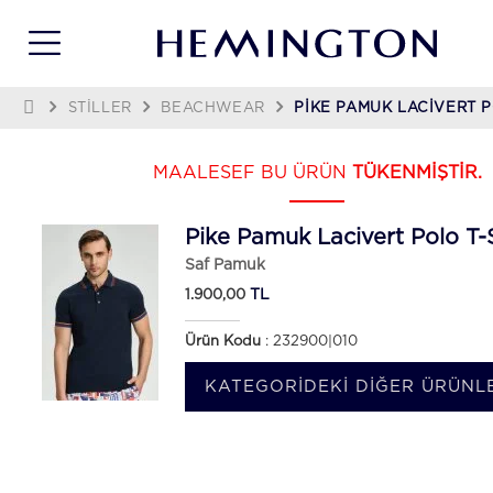
STILLER
BEACHWEAR
PIKE PAMUK LACIVERT P
MAALESEF BU ÜRÜN
TÜKENMİŞTİR.
Pike Pamuk Lacivert Polo T-S
Saf Pamuk
TL
1.900,00
Ürün Kodu
: 232900|010
KATEGORIDEKI DIĞER ÜRÜNLE