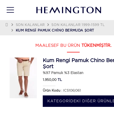
SON KALANLAR
SON KALANLAR 1999-1599 TL
KUM RENGI PAMUK CHINO BERMUDA ŞORT
MAALESEF BU ÜRÜN
TÜKENMİŞTİR.
Kum Rengi Pamuk Chino B
Şort
%97 Pamuk %3 Elastan
TL
1.950,00
Ürün Kodu
: ICS106|061
KATEGORIDEKI DIĞER ÜRÜNLE