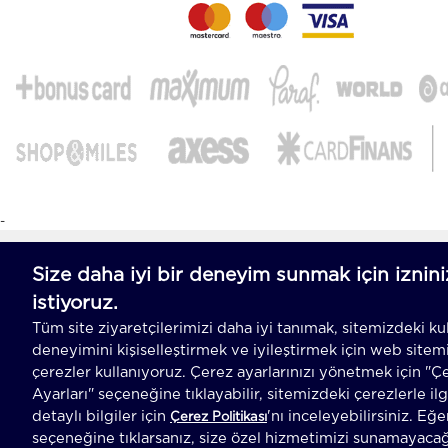
-
T
-Soft
E-Ticaret
Sistemleriyle Hazırlanmıştır.