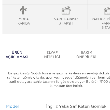
MODA
VADE FARKSIZ
YAPI KRED
KAPIDA
3 TAKSİT
FARK
6 TA
ÜRÜN
ELYAF
BAKIM
AÇIKLAMASI
NİTELİĞİ
ÖNERİLERİ
Bir yaz klasiği. Soğuk tuşesi ile yazın erkeklerin en sevdiği dokul
saf keten gömlek, kalıbı, spor kesimi, sedef düğmeleri ve Heming
zarif detaylara sahip tasarımı ile göz dolduruyor. Bu ürün %100 
kumaştan üretilmiştir.
Model
İngiliz Yaka Saf Keten Gömlek