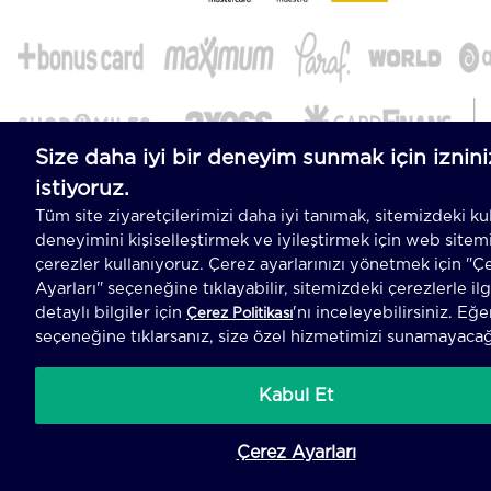
-
T
-Soft
E-Ticaret
Sistemleriyle Hazırlanmıştır.