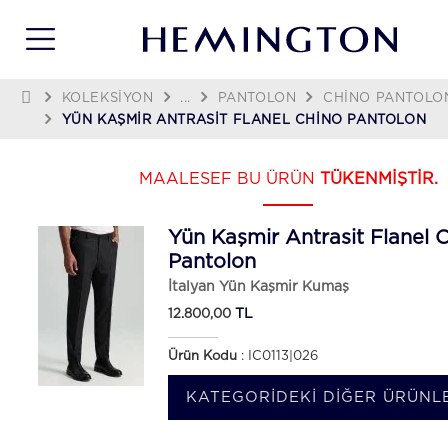
KOLEKSIYON
...
PANTOLON
CHINO PANTOLO
YÜN KAŞMIR ANTRASIT FLANEL CHINO PANTOLON
MAALESEF BU ÜRÜN
TÜKENMİŞTİR.
Yün Kaşmir Antrasit Flanel 
Pantolon
İtalyan Yün Kaşmir Kumaş
TL
12.800,00
Ürün Kodu
: IC0113|026
KATEGORIDEKI DIĞER ÜRÜNLE