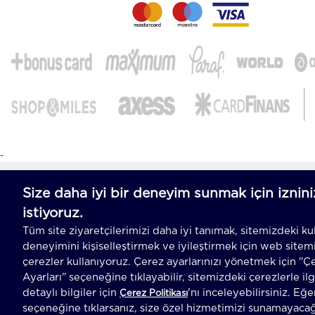
-
T
-Soft
E-Ticaret
Sistemleriyle Hazırlanmıştır.