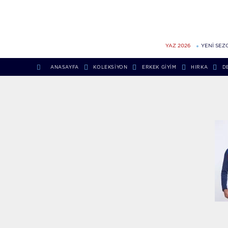
YAZ 2026
YENİ SEZ
ANASAYFA
KOLEKSIYON
ERKEK GIYIM
HIRKA
D