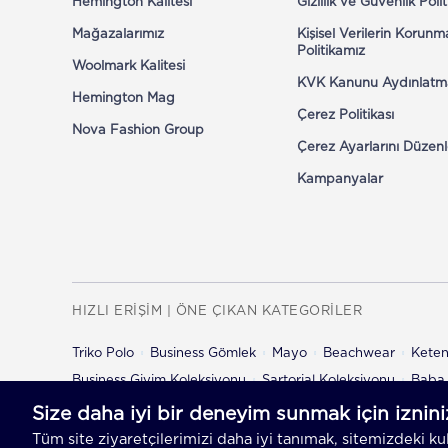
Hemington Kalitesi
Gizlilik ve Güvenlik Poli
Mağazalarımız
Kişisel Verilerin Korunm
Politikamız
Woolmark Kalitesi
KVK Kanunu Aydınlatm
Hemington Mag
Çerez Politikası
Nova Fashion Group
Çerez Ayarlarını Düzenl
Kampanyalar
HIZLI ERİŞİM | ÖNE ÇIKAN KATEGORİLER
Triko Polo
Business Gömlek
Mayo
Beachwear
Kete
Business Giyim Koleksiyonu
Sartorial Koleksiyonu
Baba 
Çocuk Şort
Çocuk Pantolon