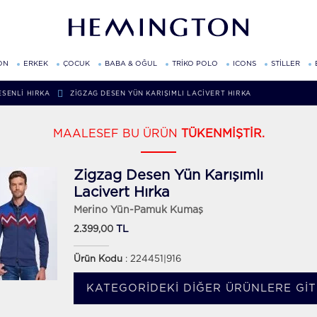
ON
ERKEK
ÇOCUK
BABA & OĞUL
TRİKO POLO
ICONS
STİLLER
ESENLI HIRKA
ZIGZAG DESEN YÜN KARIŞIMLI LACIVERT HIRKA
MAALESEF BU ÜRÜN
TÜKENMİŞTİR.
Zigzag Desen Yün Karışımlı
Lacivert Hırka
Merino Yün-Pamuk Kumaş
TL
2.399,00
Ürün Kodu
: 224451|916
KATEGORIDEKI DIĞER ÜRÜNLERE GIT