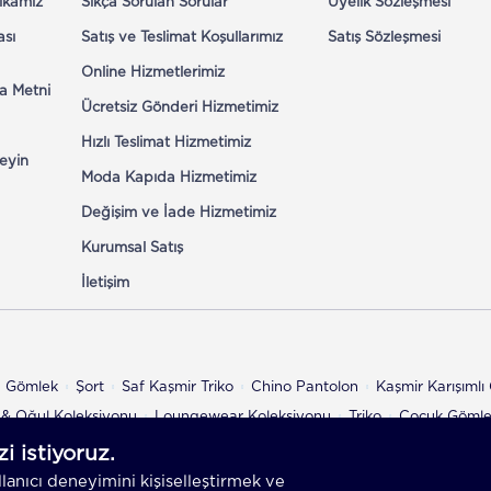
tikamız
Sıkça Sorulan Sorular
Üyelik Sözleşmesi
ası
Satış ve Teslimat Koşullarımız
Satış Sözleşmesi
Online Hizmetlerimiz
a Metni
Ücretsiz Gönderi Hizmetimiz
Hızlı Teslimat Hizmetimiz
eyin
Moda Kapıda Hizmetimiz
Değişim ve İade Hizmetimiz
Kurumsal Satış
İletişim
n Gömlek
Şort
Saf Kaşmir Triko
Chino Pantolon
Kaşmir Karışıml
& Oğul Koleksiyonu
Loungewear Koleksiyonu
Triko
Çocuk Göml