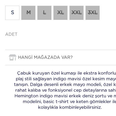
S
M
L
XL
XXL
3XL
ADET
HANGİ MAĞAZADA VAR?
Çabuk kuruyan özel kumaşı ile ekstra konforlu
plaj stili sağlayan indigo mavisi özel kesim mayo
tanışın. Dalga desenli erkek mayo modeli, özel 
rahat kalıba ve fonksiyonel cep detaylarına sahi
Hemington indigo mavisi erkek deniz şortu ve
modelini, basic t-shirt ve keten gömlekler il
kolaylıkla kombinleyebilirsiniz.