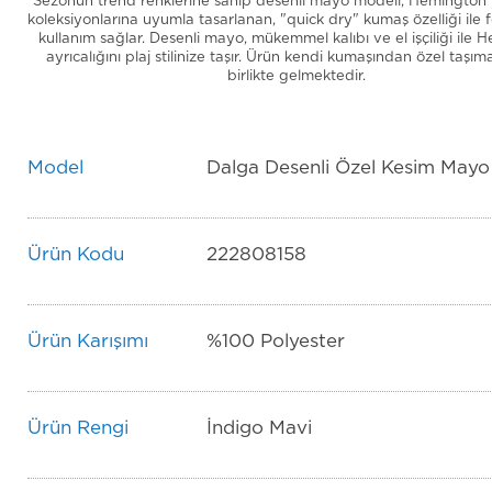
Sezonun trend renklerine sahip desenli mayo modeli, Hemington
koleksiyonlarına uyumla tasarlanan, "quick dry" kumaş özelliği ile 
kullanım sağlar. Desenli mayo, mükemmel kalıbı ve el işçiliği ile
ayrıcalığını plaj stilinize taşır. Ürün kendi kumaşından özel taşıma k
birlikte gelmektedir.
Model
Dalga Desenli Özel Kesim Mayo
Ürün Kodu
222808158
Ürün Karışımı
%100 Polyester
Ürün Rengi
İndigo Mavi