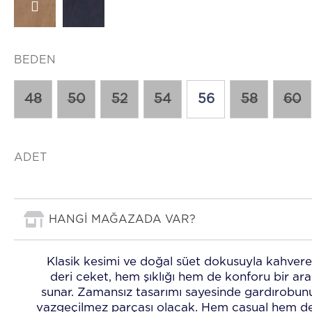
BEDEN
48
50
52
54
56
58
60
ADET
HANGİ MAĞAZADA VAR?
Klasik kesimi ve doğal süet dokusuyla kahvere
deri ceket, hem şıklığı hem de konforu bir ar
sunar. Zamansız tasarımı sayesinde gardırobun
vazgeçilmez parçası olacak. Hem casual hem de