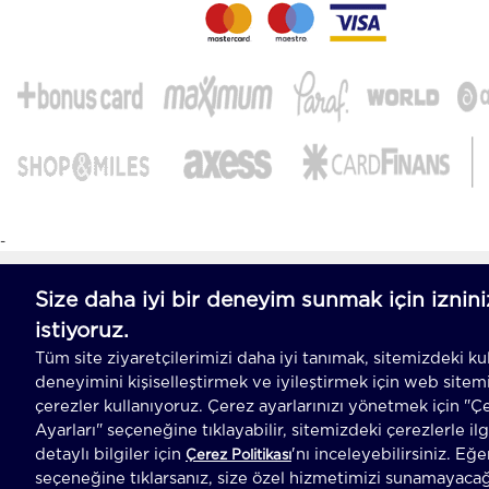
-
T
-Soft
E-Ticaret
Sistemleriyle Hazırlanmıştır.