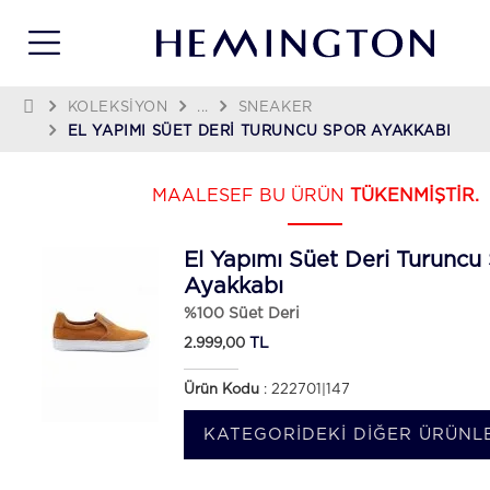
KOLEKSIYON
...
SNEAKER
EL YAPIMI SÜET DERI TURUNCU SPOR AYAKKABI
MAALESEF BU ÜRÜN
TÜKENMİŞTİR.
El Yapımı Süet Deri Turuncu
Ayakkabı
%100 Süet Deri
TL
2.999,00
Ürün Kodu
: 222701|147
KATEGORIDEKI DIĞER ÜRÜNLE