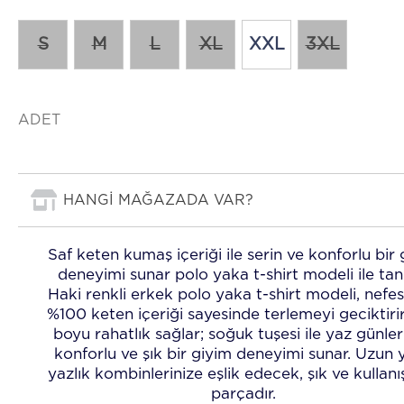
S
M
L
XL
XXL
3XL
ADET
HANGİ MAĞAZADA VAR?
Saf keten kumaş içeriği ile serin ve konforlu bir 
deneyimi sunar polo yaka t-shirt modeli ile tanı
Haki renkli erkek polo yaka t-shirt modeli, nefes
%100 keten içeriği sayesinde terlemeyi geciktirir
boyu rahatlık sağlar; soğuk tuşesi ile yaz günle
konforlu ve şık bir giyim deneyimi sunar. Uzun y
yazlık kombinlerinize eşlik edecek, şık ve kullanış
parçadır.