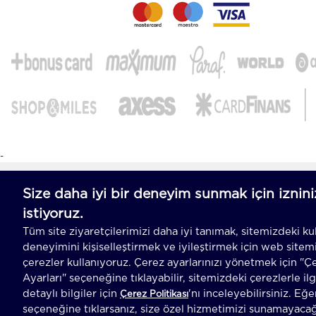
-
T
-Soft
E-Ticaret
Sistemleriyle Hazırlanmıştır.