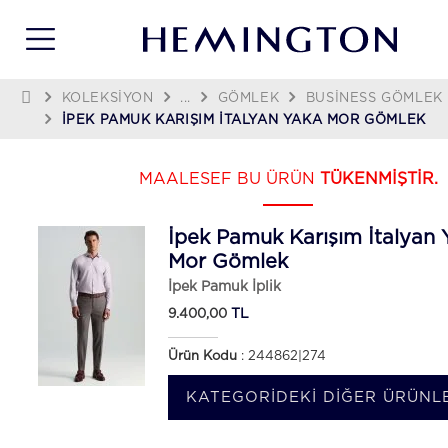
KOLEKSIYON
...
GÖMLEK
BUSINESS GÖMLEK
İPEK PAMUK KARIŞIM İTALYAN YAKA MOR GÖMLEK
MAALESEF BU ÜRÜN
TÜKENMİŞTİR.
İpek Pamuk Karışım İtalyan 
Mor Gömlek
İpek Pamuk İplik
TL
9.400,00
Ürün Kodu
: 244862|274
KATEGORIDEKI DIĞER ÜRÜNLE