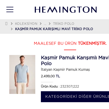
KOLEKSIYON
...
TRIKO POLO
KAŞMIR PAMUK KARIŞIMLI MAVI TRIKO POLO
MAALESEF BU ÜRÜN
TÜKENMİŞTİR.
Kaşmir Pamuk Karışımlı Mavi
Polo
İtalyan Kaşmir Pamuk Kumaş
TL
2.499,00
Ürün Kodu
: 232307|222
KATEGORIDEKI DIĞER ÜRÜNLE