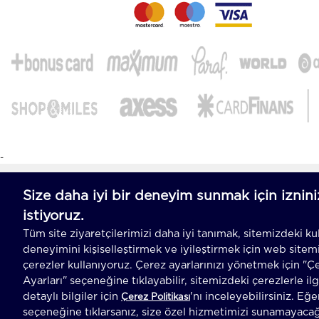
-
T
-Soft
E-Ticaret
Sistemleriyle Hazırlanmıştır.