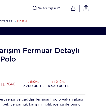
0
ELYAFLAR
İNDİRİM
rışım Fermuar Detaylı
 Polo
2 ÜRÜNE
3+ ÜRÜNE
 TL
%40
7.700,00 TL
6.930,00 TL
vert rengi ve çağdaş fermuarlı polo yaka yakası
 ipek ve pamuk karışımlı iplik içeriği ile birinci