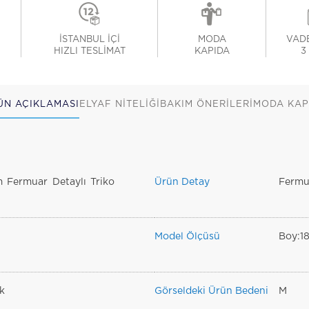
İSTANBUL İÇİ
MODA
VADE
HIZLI TESLİMAT
KAPIDA
3
ÜN AÇIKLAMASI
ELYAF NİTELİĞİ
BAKIM ÖNERİLERİ
MODA KAP
 Fermuar Detaylı Triko
Ürün Detay
Fermua
Model Ölçüsü
Boy:1
k
Görseldeki Ürün Bedeni
M