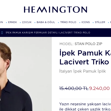
ON
ERKEK
ÇOCUK
BABA & OĞUL
TRİKO POLO
ICONS
STİLLER
İPEK PAMUK KARIŞIM FERMUAR DETAYLI LACIVERT TRIKO POLO
MODEL:
STAN POLO ZIP
İpek Pamuk Ka
Lacivert Triko
İtalyan İpek Pamuk İplik
15.400,00 TL
9.240,00
Yazın neşesine yakışan laci
ile dikkat çeken yazlık triko,