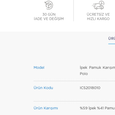
30 GÜN
ÜCRETSİZ VE
İADE VE DEĞİŞİM
HIZLI KARGO
ÜR
Model
İpek Pamuk Karışım
Polo
Ürün Kodu
ICS2018010
Ürün Karışımı
%59 İpek %41 Pamu