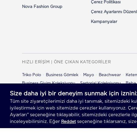
Çerez Politikası
Nova Fashion Group
Çerez Ayarlarını Düzenl
Kampanyalar
HIZLI ERİŞİM | ÖNE ÇIKAN KATEGORİLER
Triko Polo
Business Gömlek
Mayo
Beachwear
Kete
Business Giyim Koleksiyonu
Sartorial Koleksiyonu
Baba 
Çocuk Şort
Çocuk Pantolon
© 2026 Hemington
Her Hakkı Saklıdır, Kopyalanam