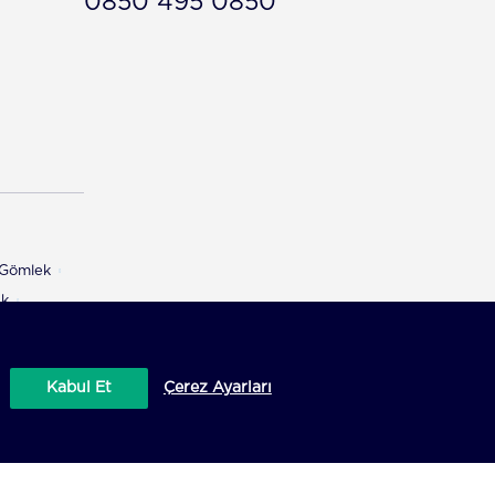
0850 495 0850
ı Gömlek
ek