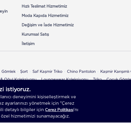
Hızlı Teslimat Hizmetimiz
eyin
Moda Kapıda Hizmetimiz
Değişim ve İade Hizmetimiz
Kurumsal Satış
İletişim
n Gömlek
Şort
Saf Kaşmir Triko
Chino Pantolon
Kaşmir Karışıml
& Oğul Koleksiyonu
Loungewear Koleksiyonu
Triko
Çocuk Göml
az.