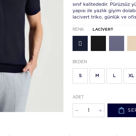
sınıf kalitededir. Pürüzsüz 
yapısı ile yazlık giyim dolab
lacivert triko, günlük ve o
RENK
LACIVERT
BEDEN
S
M
L
XL
ADET
SE