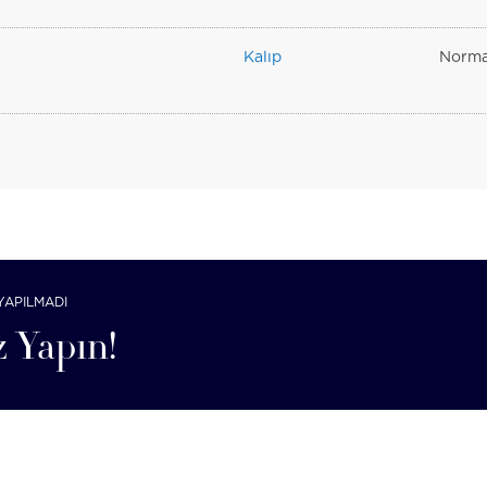
Kalıp
Norma
YAPILMADI
 Yapın!