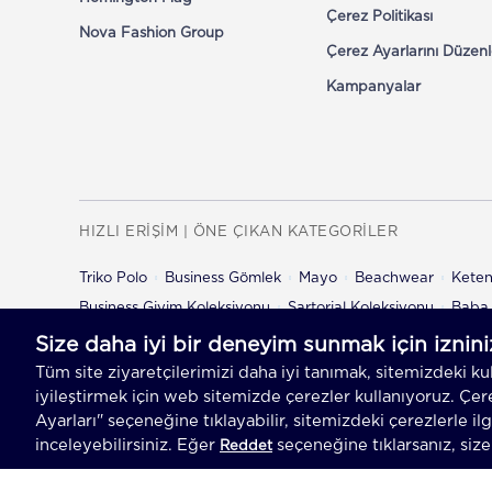
Çerez Politikası
Nova Fashion Group
Çerez Ayarlarını Düzenl
Kampanyalar
HIZLI ERİŞİM | ÖNE ÇIKAN KATEGORİLER
Triko Polo
Business Gömlek
Mayo
Beachwear
Kete
Business Giyim Koleksiyonu
Sartorial Koleksiyonu
Baba 
Çocuk Şort
Çocuk Pantolon
© 2026 Hemington
Her Hakkı Saklıdır, Kopyalanam