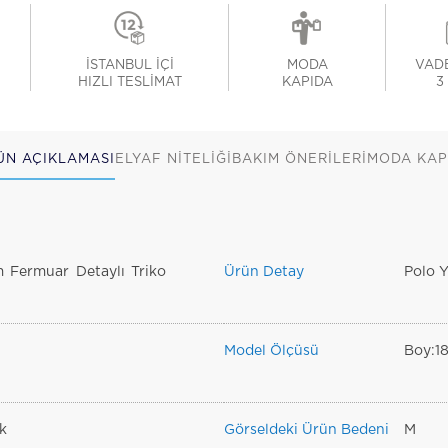
İSTANBUL İÇİ
MODA
VADE
HIZLI TESLİMAT
KAPIDA
3
ÜN AÇIKLAMASI
ELYAF NİTELİĞİ
BAKIM ÖNERİLERİ
MODA KAP
 Fermuar Detaylı Triko
Ürün Detay
Polo Y
Model Ölçüsü
Boy:1
k
Görseldeki Ürün Bedeni
M