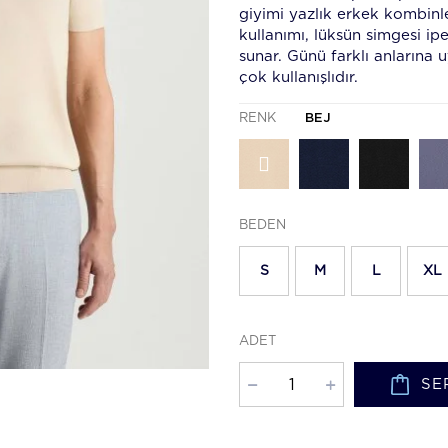
giyimi yazlık erkek kombinle
kullanımı, lüksün simgesi ipe
sunar. Günü farklı anlarına 
çok kullanışlıdır.
RENK
BEJ
BEDEN
S
M
L
XL
ADET
SE