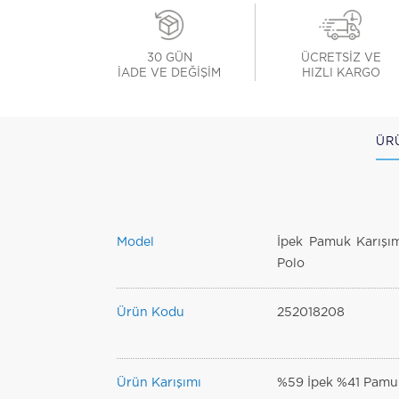
30 GÜN
ÜCRETSİZ VE
İADE VE DEĞİŞİM
HIZLI KARGO
ÜR
Model
İpek Pamuk Karışım
Polo
Ürün Kodu
252018208
Ürün Karışımı
%59 İpek %41 Pamu