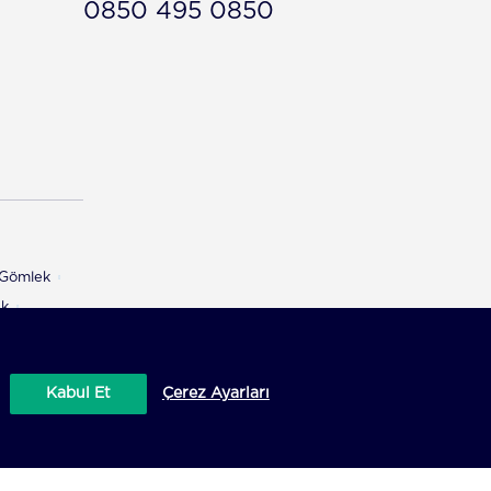
0850 495 0850
ı Gömlek
ek