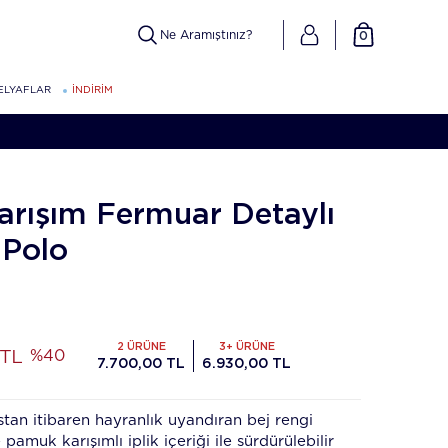
0
ELYAFLAR
İNDİRİM
rışım Fermuar Detaylı
 Polo
2 ÜRÜNE
3+ ÜRÜNE
 TL
%40
7.700,00 TL
6.930,00 TL
stan itibaren hayranlık uyandıran bej rengi
pamuk karışımlı iplik içeriği ile sürdürülebilir