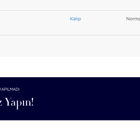
Kalıp
Norma
YAPILMADI
 Yapın!