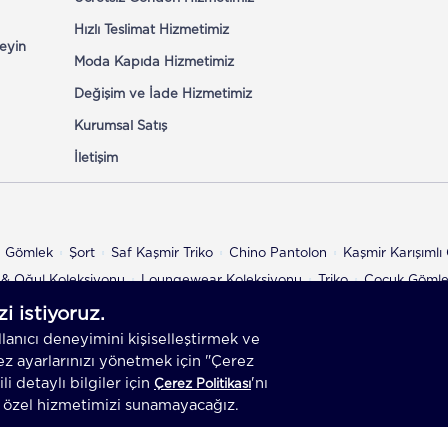
Hızlı Teslimat Hizmetimiz
eyin
Moda Kapıda Hizmetimiz
Değişim ve İade Hizmetimiz
Kurumsal Satış
İletişim
n Gömlek
Şort
Saf Kaşmir Triko
Chino Pantolon
Kaşmir Karışıml
& Oğul Koleksiyonu
Loungewear Koleksiyonu
Triko
Çocuk Göml
az.