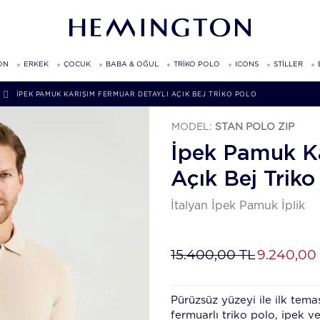
ON
ERKEK
ÇOCUK
BABA & OĞUL
TRİKO POLO
ICONS
STİLLER
İPEK PAMUK KARIŞIM FERMUAR DETAYLI AÇIK BEJ TRIKO POLO
MODEL:
STAN POLO ZIP
İpek Pamuk Ka
Açık Bej Triko
İtalyan İpek Pamuk İplik
15.400,00 TL
9.240,00
Pürüzsüz yüzeyi ile ilk tema
fermuarlı triko polo, ipek ve 