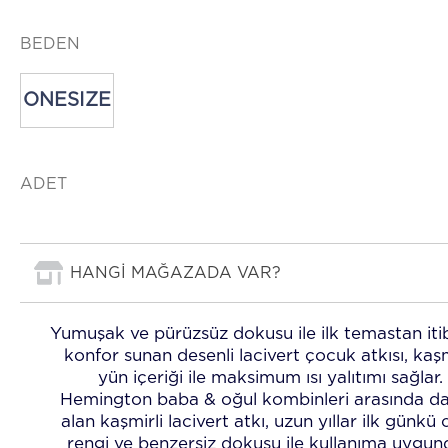
BEDEN
ONESIZE
ADET
HANGİ MAĞAZADA VAR?
Yumuşak ve pürüzsüz dokusu ile ilk temastan iti
konfor sunan desenli lacivert çocuk atkısı, kaşm
yün içeriği ile maksimum ısı yalıtımı sağlar.
Hemington baba & oğul kombinleri arasında da
alan kaşmirli lacivert atkı, uzun yıllar ilk günkü 
rengi ve benzersiz dokusu ile kullanıma uygun