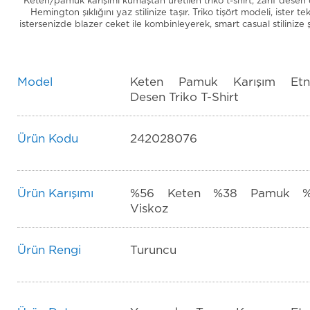
Keten/pamuk karışımı kumaştan üretilen triko t-shirt, zarif desen 
Hemington şıklığını yaz stilinize taşır. Triko tişört modeli, ister t
istersenizde blazer ceket ile kombinleyerek, smart casual stilinize şı
Model
Keten Pamuk Karışım Etn
Desen Triko T-Shirt
Ürün Kodu
242028076
Ürün Karışımı
%56 Keten %38 Pamuk 
Viskoz
Ürün Rengi
Turuncu