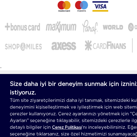
-
T
-Soft
E-Ticaret
Sistemleriyle Hazırlanmıştır.