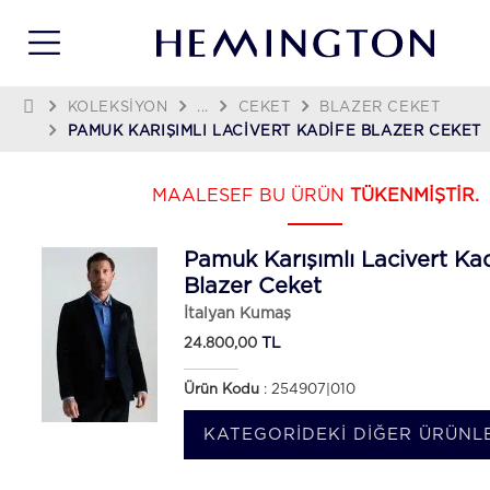
KOLEKSIYON
...
CEKET
BLAZER CEKET
PAMUK KARIŞIMLI LACIVERT KADIFE BLAZER CEKET
MAALESEF BU ÜRÜN
TÜKENMİŞTİR.
Pamuk Karışımlı Lacivert Kad
Blazer Ceket
İtalyan Kumaş
TL
24.800,00
Ürün Kodu
: 254907|010
KATEGORIDEKI DIĞER ÜRÜNLE