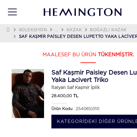
KOLEKSIYON
...
KAZAK
BOĞAZLI KAZAK
SAF KAŞMIR PAISLEY DESEN LUPETTO YAKA LACIVER
MAALESEF BU ÜRÜN
TÜKENMİŞTİR.
Saf Kaşmir Paisley Desen L
Yaka Lacivert Triko
İtalyan Saf Kaşmir İplik
TL
28.400,00
Ürün Kodu
: 254065|010
KATEGORIDEKI DIĞER ÜRÜNLE