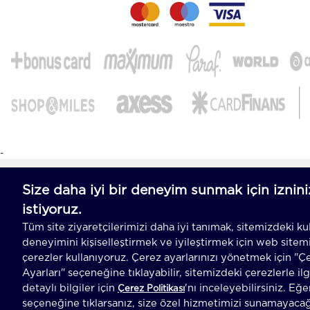
-
T
-Soft
E-Ticaret
Sistemleriyle Hazırlanmıştır.