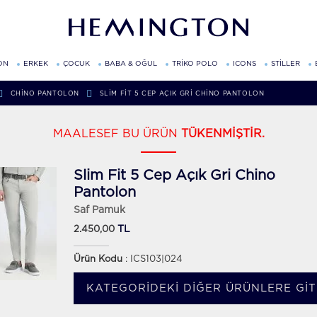
ON
ERKEK
ÇOCUK
BABA & OĞUL
TRİKO POLO
ICONS
STİLLER
CHINO PANTOLON
SLIM FIT 5 CEP AÇIK GRI CHINO PANTOLON
MAALESEF BU ÜRÜN
TÜKENMİŞTİR.
Slim Fit 5 Cep Açık Gri Chino
Pantolon
Saf Pamuk
TL
2.450,00
Ürün Kodu
: ICS103|024
KATEGORIDEKI DIĞER ÜRÜNLERE GIT