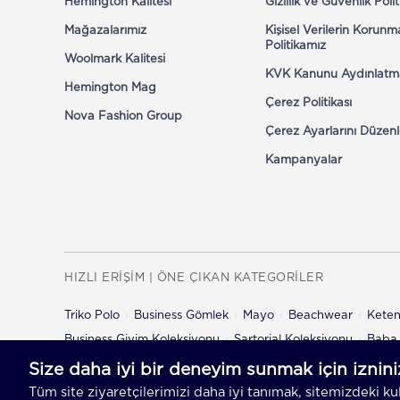
Hemington Kalitesi
Gizlilik ve Güvenlik Poli
Mağazalarımız
Kişisel Verilerin Korunm
Politikamız
Woolmark Kalitesi
KVK Kanunu Aydınlatm
Hemington Mag
Çerez Politikası
Nova Fashion Group
Çerez Ayarlarını Düzenl
Kampanyalar
HIZLI ERİŞİM | ÖNE ÇIKAN KATEGORİLER
Triko Polo
Business Gömlek
Mayo
Beachwear
Kete
Business Giyim Koleksiyonu
Sartorial Koleksiyonu
Baba 
Çocuk Şort
Çocuk Pantolon