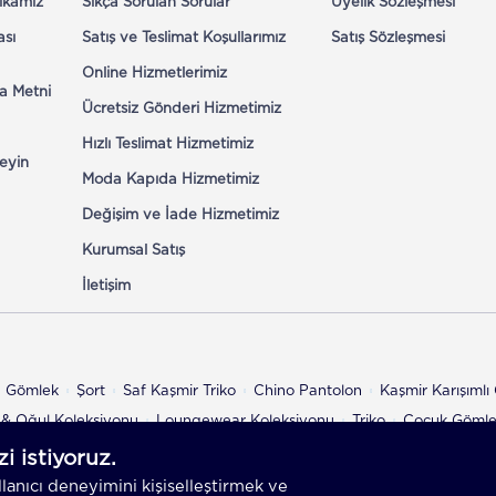
tikamız
Sıkça Sorulan Sorular
Üyelik Sözleşmesi
ası
Satış ve Teslimat Koşullarımız
Satış Sözleşmesi
Online Hizmetlerimiz
a Metni
Ücretsiz Gönderi Hizmetimiz
Hızlı Teslimat Hizmetimiz
eyin
Moda Kapıda Hizmetimiz
Değişim ve İade Hizmetimiz
Kurumsal Satış
İletişim
n Gömlek
Şort
Saf Kaşmir Triko
Chino Pantolon
Kaşmir Karışıml
& Oğul Koleksiyonu
Loungewear Koleksiyonu
Triko
Çocuk Göml