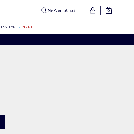
0
ELYAFLAR
İNDİRİM