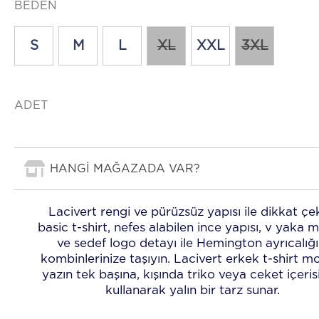
BEDEN
S
M
L
XL
XXL
3XL
ADET
HANGİ MAĞAZADA VAR?
Lacivert rengi ve pürüzsüz yapısı ile dikkat ç
basic t-shirt, nefes alabilen ince yapısı, v yaka 
ve sedef logo detayı ile Hemington ayrıcalığı
kombinlerinize taşıyın. Lacivert erkek t-shirt mo
yazın tek başına, kışında triko veya ceket içeri
kullanarak yalın bir tarz sunar.