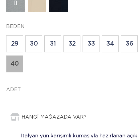
BEDEN
29
30
31
32
33
34
36
40
ADET
HANGİ MAĞAZADA VAR?
İtalyan yün karışımlı kumaşıyla hazırlanan açık