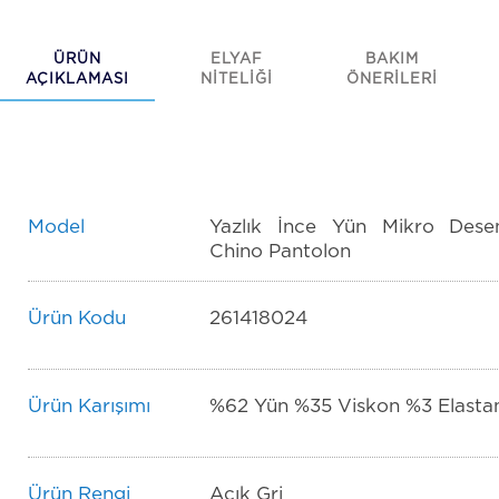
ÜRÜN
ELYAF
BAKIM
AÇIKLAMASI
NİTELİĞİ
ÖNERİLERİ
Model
Yazlık İnce Yün Mikro Desen
Chino Pantolon
Ürün Kodu
261418024
Ürün Karışımı
%62 Yün %35 Viskon %3 Elasta
Ürün Rengi
Açık Gri