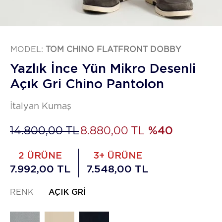
MODEL:
TOM CHINO FLATFRONT DOBBY
Yazlık İnce Yün Mikro Desenli
Açık Gri Chino Pantolon
İtalyan Kumaş
14.800,00 TL
8.880,00 TL
%40
2 ÜRÜNE
3+ ÜRÜNE
7.992,00 TL
7.548,00 TL
RENK
AÇIK GRI